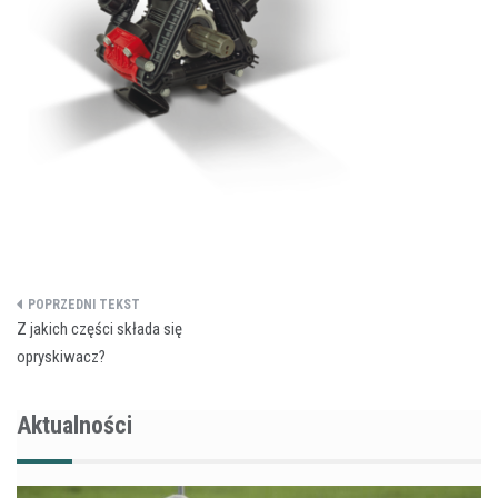
Nawigacja
Z jakich części składa się
wpisu
opryskiwacz?
Aktualności