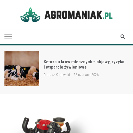
Skip
to
content
Agro Maniak
Ketoza u krów mlecznych – objawy, ryzyko
i wsparcie żywieniowe
Dariusz Krajewski
22 czerwca 2026