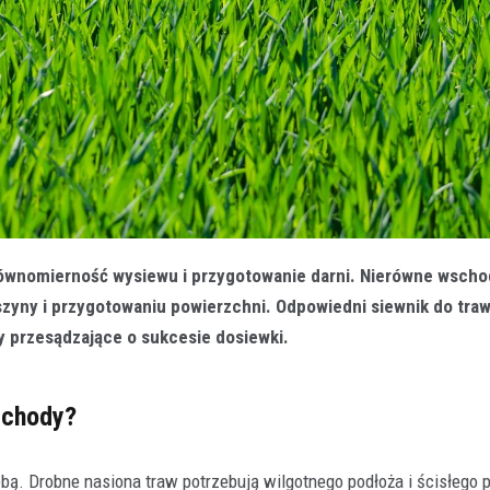
 równomierność wysiewu i przygotowanie darni. Nierówne wscho
aszyny i przygotowaniu powierzchni. Odpowiedni siewnik do tra
y przesądzające o sukcesie dosiewki.
schody?
ebą. Drobne nasiona traw potrzebują wilgotnego podłoża i ścisłego 