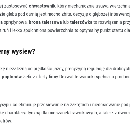
iej zastosować
chwastownik
, który mechanicznie usuwa wierzchnie
e gleba pod darnią jest mocno zbita, decyzję o głębszej interwenc
na
sprężynowa,
brona talerzowa
lub
talerzówka
to rozwiązania prz
 ruń i lekko spulchniona powierzchnia to optymalny punkt startu dl
erny wysiew?
kę niezależną od prędkości jazdy, precyzyjną regulację dla drobnych
k poplonów
Zefir z oferty firmy Dexwal te warunki spełnia, a produc
ysypu, co eliminuje przesiewanie na zakrętach i niedosiewanie pod
kę charakterystyczną dla mieszanek trawnikowych, a talerz z dwom
etrów.