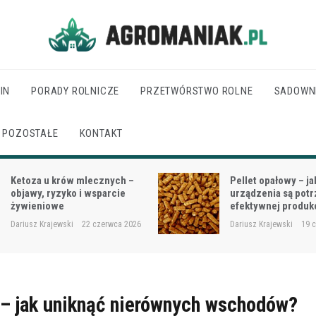
Agro Maniak
IN
PORADY ROLNICZE
PRZETWÓRSTWO ROLNE
SADOWN
POZOSTAŁE
KONTAKT
Pellet opałowy – jakie
Jak dobrać moc cią
urządzenia są potrzebne do
wielkości gospodar
efektywnej produkcji?
rodzaju prac?
Dariusz Krajewski
19 czerwca 2026
Dariusz Krajewski
18 
 – jak uniknąć nierównych wschodów?