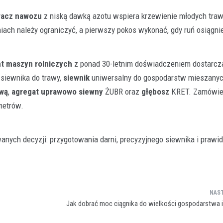
wacz nawozu
z niską dawką azotu wspiera krzewienie młodych traw
iach należy ograniczyć, a pierwszy pokos wykonać, gdy ruń osiągni
t maszyn rolniczych
z ponad 30-letnim doświadczeniem dostarcz
ę siewnika do trawy,
siewnik
uniwersalny do gospodarstw mieszany
ową
,
agregat uprawowo siewny
ŻUBR oraz
głębosz
KRET. Zamówien
metrów.
ych decyzji: przygotowania darni, precyzyjnego siewnika i prawid
Jak dobrać moc ciągnika do wielkości gospodarstwa i