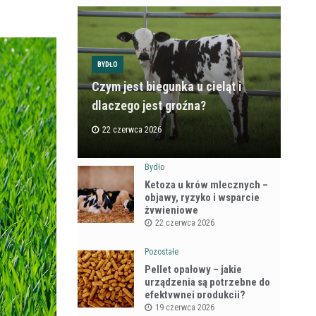
BYDŁO
Czym jest biegunka u cieląt i
dlaczego jest groźna?
22 czerwca 2026
Bydło
Ketoza u krów mlecznych –
objawy, ryzyko i wsparcie
żywieniowe
22 czerwca 2026
Pozostałe
Pellet opałowy – jakie
urządzenia są potrzebne do
efektywnej produkcji?
19 czerwca 2026