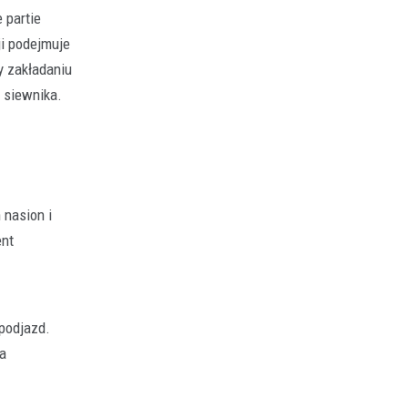
 partie
ji podejmuje
y zakładaniu
a siewnika.
 nasion i
ent
 podjazd.
a