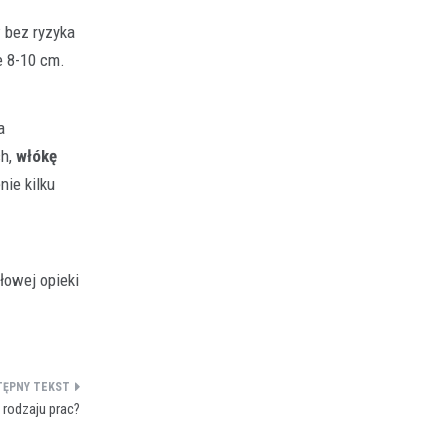
 bez ryzyka
e 8-10 cm.
a
ch,
włókę
ie kilku
łowej opieki
 rodzaju prac?