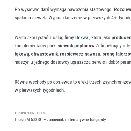
Po wysiewie darń wymaga nawożenia startowego.
Rozsie
spalania siewek. Wypas i koszenie w pierwszych 4-6 tygodn
Warto skorzystać z usług firmy
Dexwal
, która jako
producen
komplementarny park:
siewnik poplonów
Zefir pełniący rol
łąkową
,
chwastownik
,
rozsiewacz nawozu
,
bronę talerz
maszyn u jednego dostawcy upraszcza serwis i dobór para
Równe wschody po dosiewce to efekt trzech zsynchronizowan
w pierwszych tygodniach.
Nawigacja
Topsin M 500 SC – zamiennik i alternatywne fungicydy
wpisu