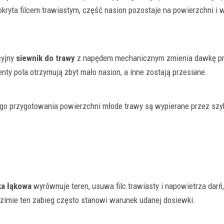
pokryta filcem trawiastym, część nasion pozostaje na powierzchni i 
cyjny
siewnik do trawy
z napędem mechanicznym zmienia dawkę pr
nty pola otrzymują zbyt mało nasion, a inne zostają przesiane.
Rolnictwo
Klucz do jakości w rolnictwie
polega konfekcjonowanie na
go przygotowania powierzchni młode trawy są wypierane przez szy
dlaczego jest tak ważne?
29 grudnia 2025
Współczesne rolnictwo to precyzyj
w której każdy element ma znaczeni
finalnego plonu. Aby…
a łąkowa
wyrównuje teren, usuwa filc trawiasty i napowietrza darń,
zimie ten zabieg często stanowi warunek udanej dosiewki.