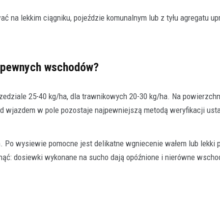
 na lekkim ciągniku, pojeździe komunalnym lub z tyłu agregatu 
la pewnych wschodów?
dziale 25-40 kg/ha, dla trawnikowych 20-30 kg/ha. Na powierzchni
ed wjazdem w pole pozostaje najpewniejszą metodą weryfikacji ust
. Po wysiewie pomocne jest delikatne wgniecenie wałem lub lekki 
minąć: dosiewki wykonane na sucho dają opóźnione i nierówne wsch