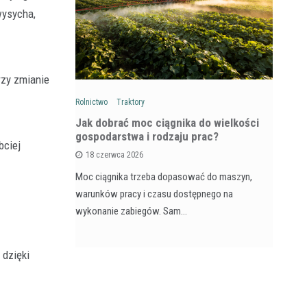
wysycha,
zy zmianie
Rolnictwo
Traktory
Rol
: Na czym
Jak dobrać moc ciągnika do wielkości
Ja
wozów i
gospodarstwa i rodzaju prac?
si
bciej
18 czerwca 2026
Moc ciągnika trzeba dopasować do maszyn,
Pr
na maszyna,
warunków pracy i czasu dostępnego na
na
e dla
wykonanie zabiegów. Sam…
ja
 dzięki