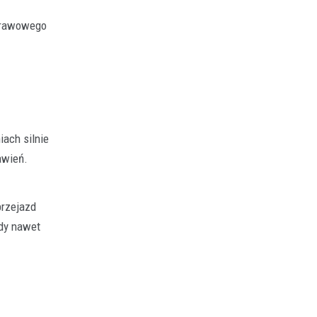
uprawowego
ach silnie
awień.
przejazd
ody nawet