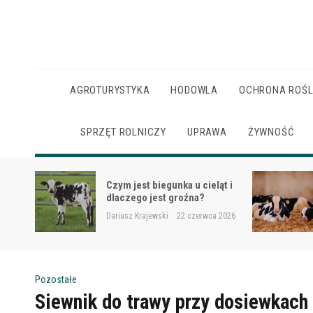
Skip
to
content
AGROTURYSTYKA
HODOWLA
OCHRONA ROŚL
SPRZĘT ROLNICZY
UPRAWA
ŻYWNOŚĆ
Ketoza u krów mlecznych –
ąt i
objawy, ryzyko i wsparcie
żywieniowe
 2026
Dariusz Krajewski
22 czerwca 2026
Pozostałe
Siewnik do trawy przy dosiewkach