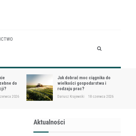
ICTWO
gnika do
Siewnik do trawy przy
stwa i
dosiewkach – jak uniknąć
nierównych wschodów?
czerwca 2026
Dariusz Krajewski
16 czerwca 2026
Aktualności