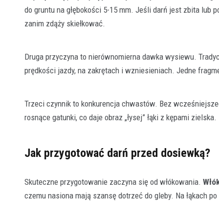
do gruntu na głębokości 5-15 mm. Jeśli darń jest zbita lub 
zanim zdąży skiełkować.
Druga przyczyna to nierównomierna dawka wysiewu. Trady
prędkości jazdy, na zakrętach i wzniesieniach. Jedne fragme
Trzeci czynnik to konkurencja chwastów. Bez wcześniejsze
rosnące gatunki, co daje obraz „łysej” łąki z kępami zielska.
Jak przygotować darń przed dosiewką?
Skuteczne przygotowanie zaczyna się od włókowania.
Włók
czemu nasiona mają szansę dotrzeć do gleby. Na łąkach po 