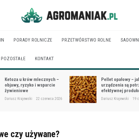
Agro Maniak
IN
PORADY ROLNICZE
PRZETWÓRSTWO ROLNE
SADOWN
POZOSTAŁE
KONTAKT
Pellet opałowy – jakie
Jak dobrać moc cią
urządzenia są potrzebne do
wielkości gospodar
efektywnej produkcji?
rodzaju prac?
Dariusz Krajewski
19 czerwca 2026
Dariusz Krajewski
18 
owe czy używane?