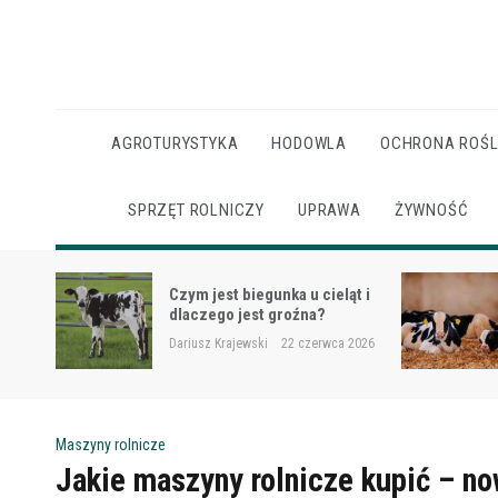
Skip
to
content
AGROTURYSTYKA
HODOWLA
OCHRONA ROŚL
SPRZĘT ROLNICZY
UPRAWA
ŻYWNOŚĆ
Ketoza u krów mlecznych –
ąt i
objawy, ryzyko i wsparcie
żywieniowe
 2026
Dariusz Krajewski
22 czerwca 2026
Maszyny rolnicze
Jakie maszyny rolnicze kupić – n