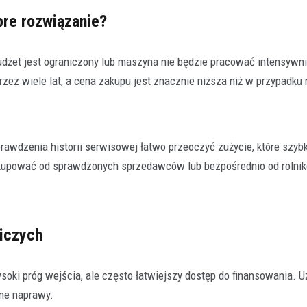
bre rozwiązanie?
żet jest ograniczony lub maszyna nie będzie pracować intensywni
przez wiele lat, a cena zakupu jest znacznie niższa niż w przypadk
Rolnictwo
Klucz do jakości w rolnictwie
polega konfekcjonowanie na
prawdzenia historii serwisowej łatwo przeoczyć zużycie, które szyb
dlaczego jest tak ważne?
kupować od sprawdzonych sprzedawców lub bezpośrednio od rolnik
29 grudnia 2025
Współczesne rolnictwo to precyzyj
w której każdy element ma znaczeni
finalnego plonu. Aby…
niczych
soki próg wejścia, ale często łatwiejszy dostęp do finansowania. 
ne naprawy.