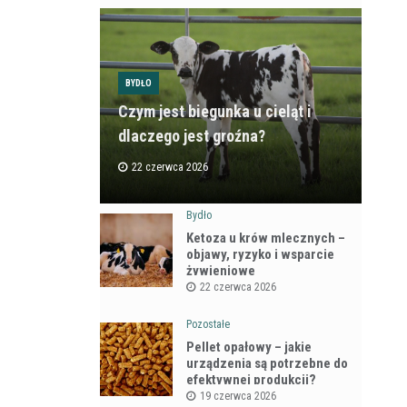
BYDŁO
Czym jest biegunka u cieląt i
dlaczego jest groźna?
22 czerwca 2026
Bydło
Ketoza u krów mlecznych –
objawy, ryzyko i wsparcie
żywieniowe
22 czerwca 2026
Pozostałe
Pellet opałowy – jakie
urządzenia są potrzebne do
efektywnej produkcji?
19 czerwca 2026