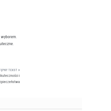
 wyborem.
kuteczne.
kuteczności i
zpieczeństwa