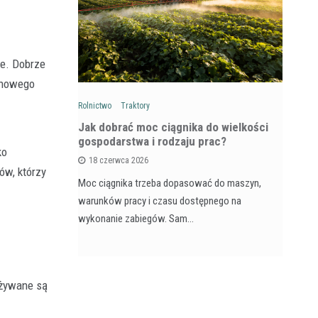
e. Dobrze
u nowego
Rolnictwo
Traktory
Rol
: Na czym
Jak dobrać moc ciągnika do wielkości
Ja
wozów i
gospodarstwa i rodzaju prac?
si
ko
18 czerwca 2026
ów, którzy
Moc ciągnika trzeba dopasować do maszyn,
Pr
na maszyna,
warunków pracy i czasu dostępnego na
na
e dla
wykonanie zabiegów. Sam…
ja
Używane są