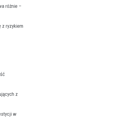
wa różnie –
ę z ryzykiem
ość
ujących z
stycji w