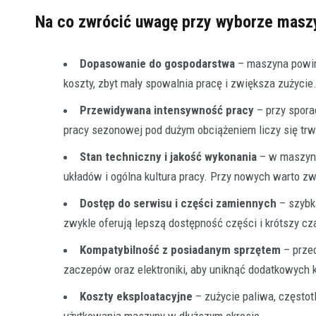
Na co zwrócić uwagę przy wyborze maszy
Dopasowanie do gospodarstwa
– maszyna powinn
koszty, zbyt mały spowalnia pracę i zwiększa zużycie
Przewidywana intensywność pracy
– przy spora
pracy sezonowej pod dużym obciążeniem liczy się trw
Stan techniczny i jakość wykonania
– w maszyna
układów i ogólna kultura pracy. Przy nowych warto zw
Dostęp do serwisu i części zamiennych
– szybk
zwykle oferują lepszą dostępność części i krótszy c
Kompatybilność z posiadanym sprzętem
– przed
zaczepów oraz elektroniki, aby uniknąć dodatkowych 
Koszty eksploatacyjne
– zużycie paliwa, częstot
użytkowania maszyny w dłuższym okresie.