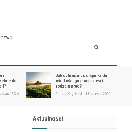
ICTWO
gnika do
Siewnik do trawy przy
stwa i
dosiewkach – jak uniknąć
nierównych wschodów?
czerwca 2026
Dariusz Krajewski
16 czerwca 2026
Aktualności