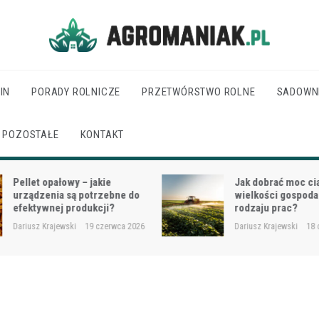
Agro Maniak
IN
PORADY ROLNICZE
PRZETWÓRSTWO ROLNE
SADOWN
POZOSTAŁE
KONTAKT
Pellet opałowy – jakie
Jak dobrać moc cią
urządzenia są potrzebne do
wielkości gospodar
efektywnej produkcji?
rodzaju prac?
Dariusz Krajewski
19 czerwca 2026
Dariusz Krajewski
18 