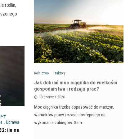
a roślin,
kszonego
Rolnictwo
Traktory
Rol
: Na czym
Jak dobrać moc ciągnika do wielkości
Ja
wozów i
gospodarstwa i rodzaju prac?
si
18 czerwca 2026
Moc ciągnika trzeba dopasować do maszyn,
Pr
na maszyna,
warunków pracy i czasu dostępnego na
na
ozy
e dla
wykonanie zabiegów. Sam…
ja
ne
,
Uprawa
: ile na