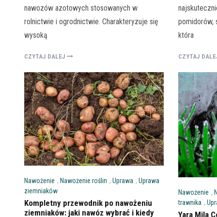
najskuteczn
nawozów azotowych stosowanych w
pomidorów, s
rolnictwie i ogrodnictwie. Charakteryzuje się
która
wysoką
CZYTAJ DAL
CZYTAJ DALEJ
Nawożenie
,
Nawożenie roślin
,
Uprawa
,
Uprawa
ziemniaków
Nawożenie
,
Kompletny przewodnik po nawożeniu
trawnika
,
Up
ziemniaków: jaki nawóz wybrać i kiedy
Yara Mila 