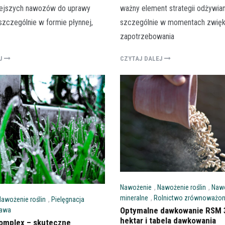
iejszych nawozów do uprawy
ważny element strategii odżywiani
zczególnie w formie płynnej,
szczególnie w momentach zwię
zapotrzebowania
EJ
CZYTAJ DALEJ
Rolnictwo
Klucz do jakości w rolnictwie
polega konfekcjonowanie na
dlaczego jest tak ważne?
29 grudnia 2025
Współczesne rolnictwo to precyzyj
Nawożenie
,
Nawożenie roślin
,
Naw
w której każdy element ma znaczeni
mineralne
,
Rolnictwo zrównoważo
Nawożenie roślin
,
Pielęgnacja
finalnego plonu. Aby…
Optymalne dawkowanie RSM 32
rawa
hektar i tabela dawkowania
Complex – skuteczne