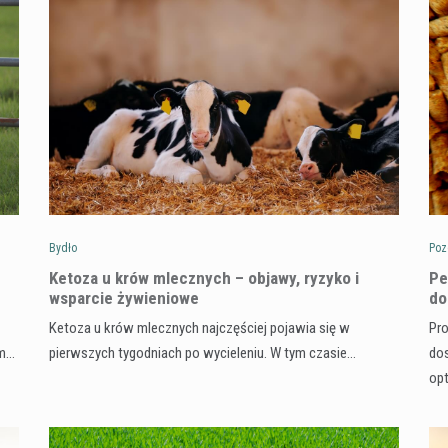
Bydło
Poz
Ketoza u krów mlecznych – objawy, ryzyko i
Pe
wsparcie żywieniowe
do
Ketoza u krów mlecznych najczęściej pojawia się w
Pro
ym…
pierwszych tygodniach po wycieleniu. W tym czasie…
dos
op