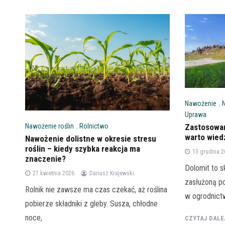
Nawożenie
,
Uprawa
Zastosowan
Nawożenie roślin
,
Rolnictwo
warto wied
Nawożenie dolistne w okresie stresu
roślin – kiedy szybka reakcja ma
13 grudnia 
znaczenie?
Dolomit to s
27 kwietnia 2026
Dariusz Krajewski
zasłużoną po
Rolnik nie zawsze ma czas czekać, aż roślina
w ogrodnictw
pobierze składniki z gleby. Susza, chłodne
noce,
CZYTAJ DAL