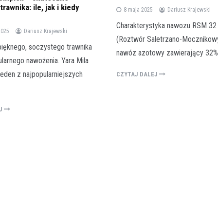
rawnika: ile, jak i kiedy
8 maja 2025
Dariusz Krajewski
Charakterystyka nawozu RSM 3
2025
Dariusz Krajewski
(Roztwór Saletrzano-Mocznikowy
pięknego, soczystego trawnika
nawóz azotowy zawierający 32%
larnego nawożenia. Yara Mila
eden z najpopularniejszych
CZYTAJ DALEJ
EJ