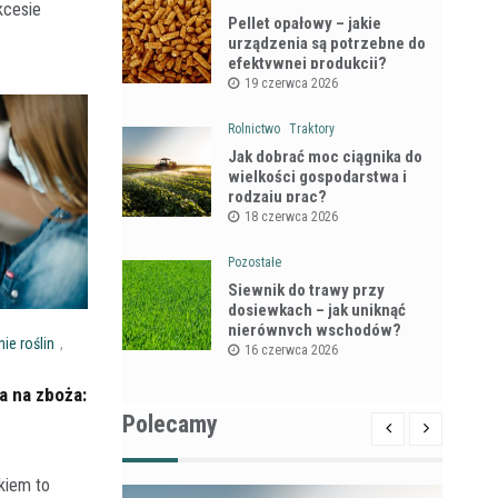
kcesie
Pellet opałowy – jakie
urządzenia są potrzebne do
efektywnej produkcji?
19 czerwca 2026
Rolnictwo
Traktory
Jak dobrać moc ciągnika do
wielkości gospodarstwa i
rodzaju prac?
18 czerwca 2026
Pozostałe
Siewnik do trawy przy
dosiewkach – jak uniknąć
nierównych wschodów?
ie roślin
,
16 czerwca 2026
a na zboża:
Polecamy
kiem to