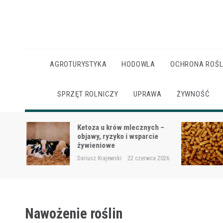
Skip
to
content
AGROTURYSTYKA
HODOWLA
OCHRONA ROŚL
SPRZĘT ROLNICZY
UPRAWA
ŻYWNOŚĆ
Ketoza u krów mlecznych –
ąt i
objawy, ryzyko i wsparcie
żywieniowe
 2026
Dariusz Krajewski
22 czerwca 2026
Nawożenie roślin