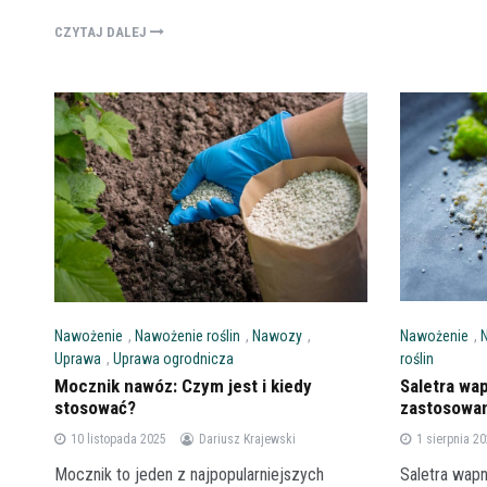
CZYTAJ DALEJ
Nawożenie
,
Nawożenie
,
Nawożenie roślin
,
Nawozy
,
roślin
Uprawa
,
Uprawa ogrodnicza
Saletra wa
Mocznik nawóz: Czym jest i kiedy
zastosowa
stosować?
1 sierpnia 2
10 listopada 2025
Dariusz Krajewski
Saletra wapn
Mocznik to jeden z najpopularniejszych