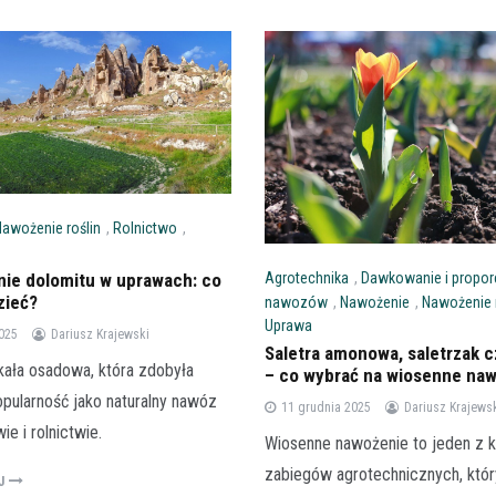
Nawożenie roślin
,
Rolnictwo
,
ie dolomitu w uprawach: co
Agrotechnika
,
Dawkowanie i propor
zieć?
nawozów
,
Nawożenie
,
Nawożenie r
Uprawa
2025
Dariusz Krajewski
Saletra amonowa, saletrzak 
kała osadowa, która zdobyła
– co wybrać na wiosenne na
pularność jako naturalny nawóz
11 grudnia 2025
Dariusz Krajews
ie i rolnictwie.
Wiosenne nawożenie to jeden z 
zabiegów agrotechnicznych, któ
EJ