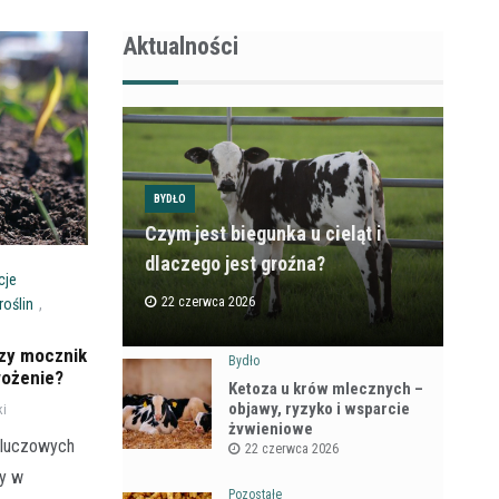
Aktualności
BYDŁO
Czym jest biegunka u cieląt i
dlaczego jest groźna?
cje
22 czerwca 2026
oślin
,
czy mocznik
Bydło
wożenie?
Ketoza u krów mlecznych –
objawy, ryzyko i wsparcie
ki
żywieniowe
kluczowych
22 czerwca 2026
ry w
Pozostałe