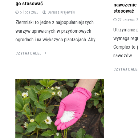
go stosować
nawożenie t
stosować
5 lipca 2025
Dariusz Krajewski
27 czerwca 
Ziemniaki to jedne z najpopularniejszych
Utrzymanie 
warzyw uprawianych w przydomowych
wymaga regu
ogrodach i na większych plantacjach. Aby
Complex to j
CZYTAJ DALEJ
nawozów
CZYTAJ DAL