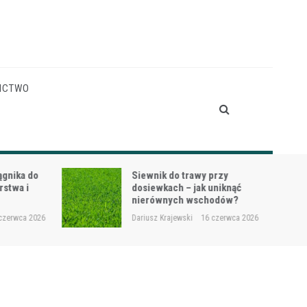
ICTWO
gnika do
Siewnik do trawy przy
stwa i
dosiewkach – jak uniknąć
nierównych wschodów?
czerwca 2026
Dariusz Krajewski
16 czerwca 2026