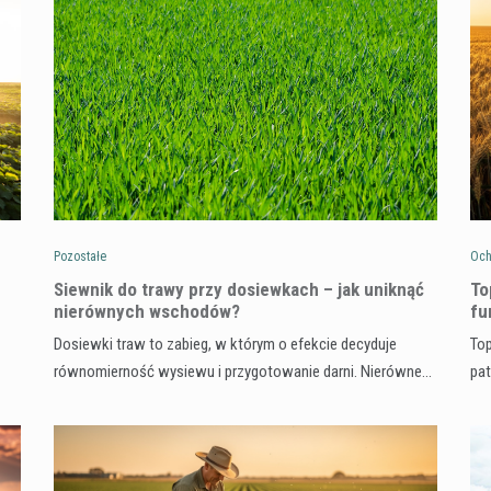
Pozostałe
Och
Siewnik do trawy przy dosiewkach – jak uniknąć
To
nierównych wschodów?
fu
Dosiewki traw to zabieg, w którym o efekcie decyduje
Top
równomierność wysiewu i przygotowanie darni. Nierówne…
pa