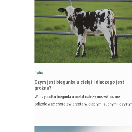
Bydło
Czym jest biegunka u cieląt i dlaczego jest
groźna?
W przypadku biegunki u cieląt należy niezwłocznie
odizolować chore zwierzęta w ciepłym, suchym i czyst