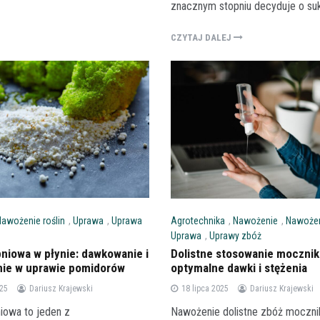
znacznym stopniu decyduje o su
CZYTAJ DALEJ
Nawożenie roślin
,
Uprawa
,
Uprawa
Agrotechnika
,
Nawożenie
,
Nawożen
Uprawa
,
Uprawy zbóż
pniowa w płynie: dawkowanie i
Dolistne stosowanie mocznik
nie w uprawie pomidorów
optymalne dawki i stężenia
025
Dariusz Krajewski
18 lipca 2025
Dariusz Krajewski
iowa to jeden z
Nawożenie dolistne zbóż moczni