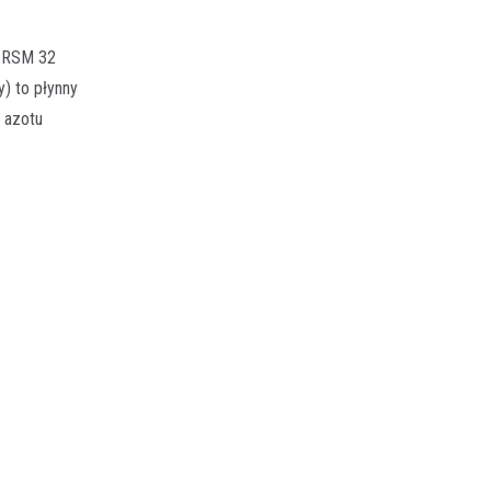
2 RSM 32
) to płynny
 azotu