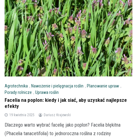
Agrotechnika
,
Nawożenie i pielęgnacja roślin
,
Planowanie upraw
,
Porady rolnicze
,
Uprawa roślin
Facelia na poplon: kiedy i jak siać, aby uzyskać najlepsze
efekty
19 kwietnia 2025
Dariusz Krajewski
Dlaczego warto wybrać facelię jako poplon? Facelia błękitna
(Phacelia tanacetifolia) to jednoroczna roślina z rodziny