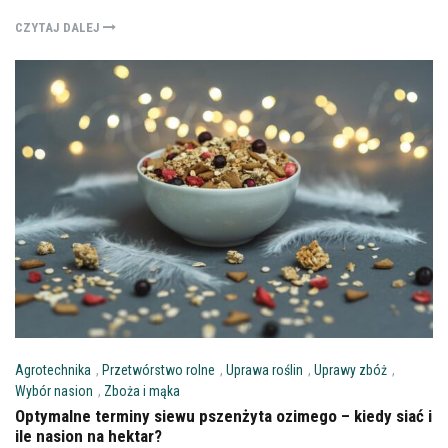
CZYTAJ DALEJ
Agrotechnika
,
Przetwórstwo rolne
,
Uprawa roślin
,
Uprawy zbóż
,
Wybór nasion
,
Zboża i mąka
Optymalne terminy siewu pszenżyta ozimego – kiedy siać i
ile nasion na hektar?