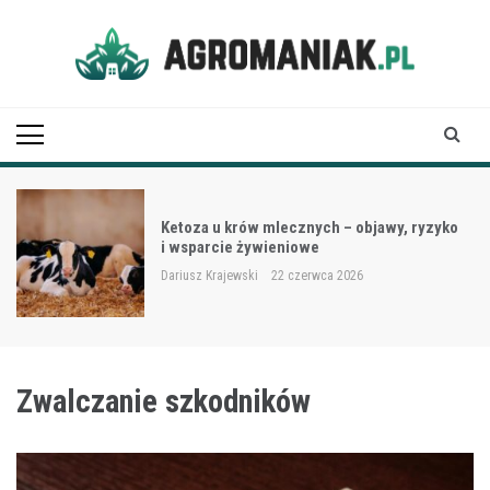
Skip
to
content
Agro Maniak
Ketoza u krów mlecznych – objawy, ryzyko
i wsparcie żywieniowe
Dariusz Krajewski
22 czerwca 2026
Zwalczanie szkodników