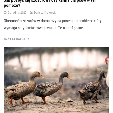
Jak pozbyć się szczurów i czy karma dla psów w tym
pomoże?
6 grudnia 2025
Dariusz Krajewski
Obecność szczurów w domu czy na posesji to problem, który
wymaga natychmiastowej reakcji. Te niepożądane
CZYTAJ DALEJ