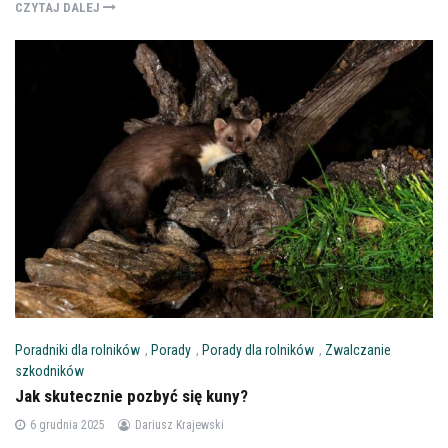
CZYTAJ DALEJ
Poradniki dla rolników
,
Porady
,
Porady dla rolników
,
Zwalczanie
szkodników
Jak skutecznie pozbyć się kuny?
6 grudnia 2025
Dariusz Krajewski