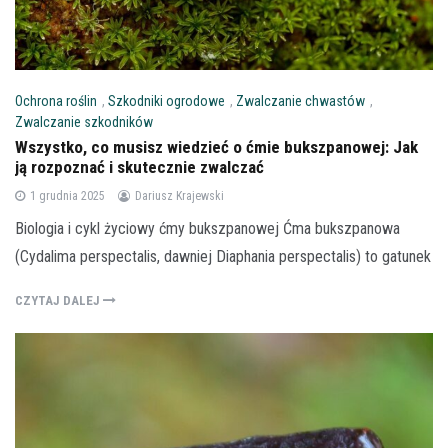
Ochrona roślin
,
Szkodniki ogrodowe
,
Zwalczanie chwastów
,
Zwalczanie szkodników
Wszystko, co musisz wiedzieć o ćmie bukszpanowej: Jak
ją rozpoznać i skutecznie zwalczać
1 grudnia 2025
Dariusz Krajewski
Biologia i cykl życiowy ćmy bukszpanowej Ćma bukszpanowa
(Cydalima perspectalis, dawniej Diaphania perspectalis) to gatunek
CZYTAJ DALEJ