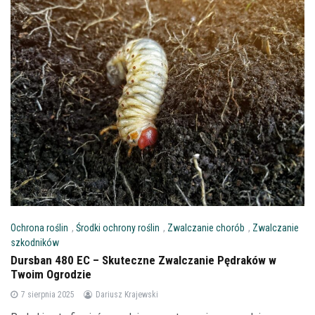
Ochrona roślin
,
Środki ochrony roślin
,
Zwalczanie chorób
,
Zwalczanie
szkodników
Dursban 480 EC – Skuteczne Zwalczanie Pędraków w
Twoim Ogrodzie
7 sierpnia 2025
Dariusz Krajewski