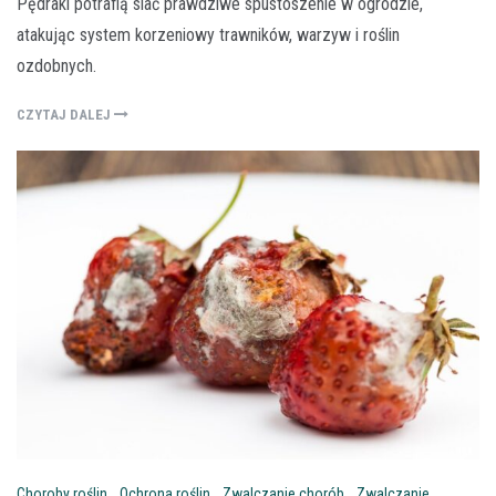
Pędraki potrafią siać prawdziwe spustoszenie w ogrodzie,
atakując system korzeniowy trawników, warzyw i roślin
ozdobnych.
CZYTAJ DALEJ
Choroby roślin
,
Ochrona roślin
,
Zwalczanie chorób
,
Zwalczanie