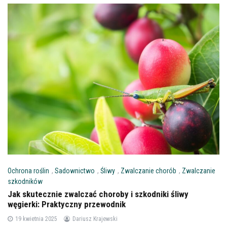
Ochrona roślin
,
Sadownictwo
,
Śliwy
,
Zwalczanie chorób
,
Zwalczanie
szkodników
Jak skutecznie zwalczać choroby i szkodniki śliwy
węgierki: Praktyczny przewodnik
19 kwietnia 2025
Dariusz Krajewski