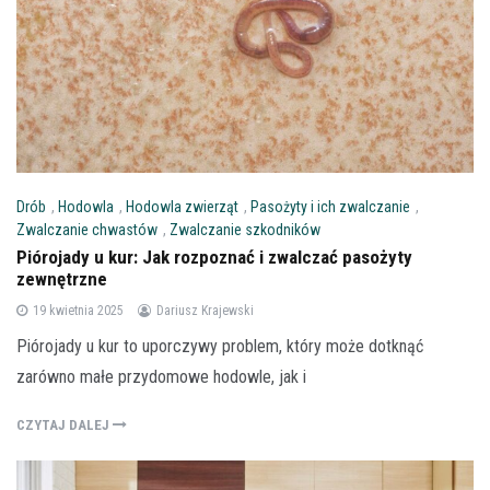
Drób
,
Hodowla
,
Hodowla zwierząt
,
Pasożyty i ich zwalczanie
,
Zwalczanie chwastów
,
Zwalczanie szkodników
Piórojady u kur: Jak rozpoznać i zwalczać pasożyty
zewnętrzne
19 kwietnia 2025
Dariusz Krajewski
Piórojady u kur to uporczywy problem, który może dotknąć
zarówno małe przydomowe hodowle, jak i
CZYTAJ DALEJ