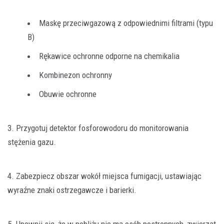
Maskę przeciwgazową z odpowiednimi filtrami (typu
B)
Rękawice ochronne odporne na chemikalia
Kombinezon ochronny
Obuwie ochronne
3. Przygotuj detektor fosforowodoru do monitorowania
stężenia gazu.
4. Zabezpiecz obszar wokół miejsca fumigacji, ustawiając
wyraźne znaki ostrzegawcze i barierki.
5. Upewnij się, że w pobliżu nie ma osób postronnych, zwierząt