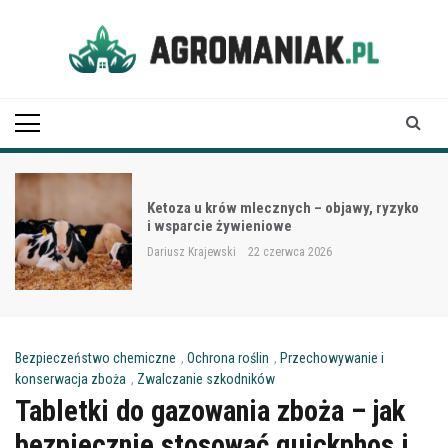
Skip
to
content
Agro Maniak
Ketoza u krów mlecznych – objawy, ryzyko
i wsparcie żywieniowe
Dariusz Krajewski
22 czerwca 2026
Bezpieczeństwo chemiczne
,
Ochrona roślin
,
Przechowywanie i
konserwacja zboża
,
Zwalczanie szkodników
Tabletki do gazowania zboża – jak
bezpiecznie stosować quickphos i