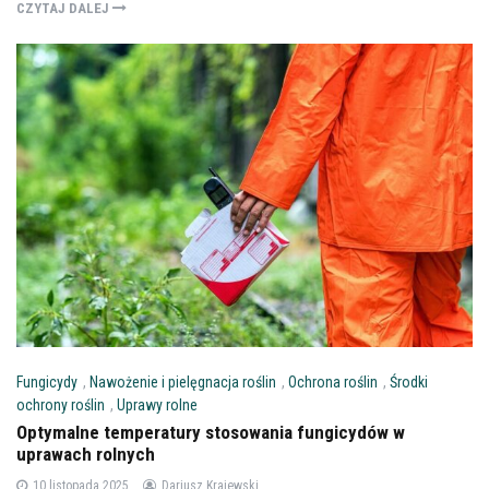
CZYTAJ DALEJ
Fungicydy
,
Nawożenie i pielęgnacja roślin
,
Ochrona roślin
,
Środki
ochrony roślin
,
Uprawy rolne
Optymalne temperatury stosowania fungicydów w
uprawach rolnych
10 listopada 2025
Dariusz Krajewski