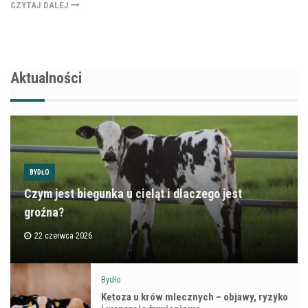
CZYTAJ DALEJ
Aktualności
BYDŁO
Czym jest biegunka u cieląt i dlaczego jest
groźna?
22 czerwca 2026
Bydło
Ketoza u krów mlecznych – objawy, ryzyko