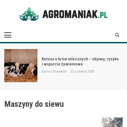
Skip
to
content
Agro Maniak
Ketoza u krów mlecznych – objawy, ryzyko
i wsparcie żywieniowe
Dariusz Krajewski
22 czerwca 2026
Maszyny do siewu