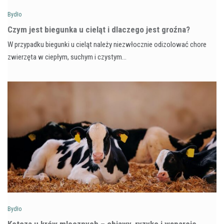
Bydło
Czym jest biegunka u cieląt i dlaczego jest groźna?
W przypadku biegunki u cieląt należy niezwłocznie odizolować chore
zwierzęta w ciepłym, suchym i czystym…
Bydło
Ketoza u krów mlecznych – objawy, ryzyko i wsparcie