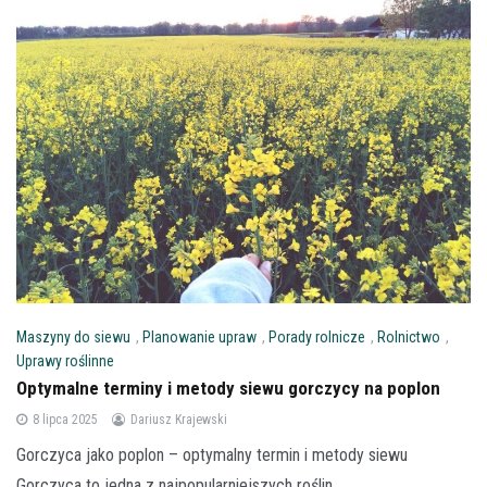
Maszyny do siewu
,
Planowanie upraw
,
Porady rolnicze
,
Rolnictwo
,
Uprawy roślinne
Optymalne terminy i metody siewu gorczycy na poplon
8 lipca 2025
Dariusz Krajewski
Gorczyca jako poplon – optymalny termin i metody siewu
Gorczyca to jedna z najpopularniejszych roślin