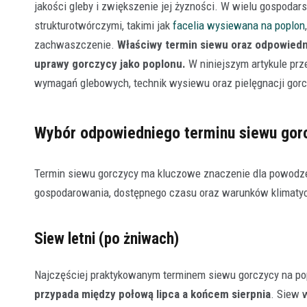
jakości gleby i zwiększenie jej żyzności. W wielu gospodar
strukturotwórczymi, takimi jak
facelia wysiewana na poplon
zachwaszczenie.
Właściwy termin siewu oraz odpowiedn
uprawy gorczycy jako poplonu.
W niniejszym artykule pr
wymagań glebowych, technik wysiewu oraz pielęgnacji gorcz
Wybór odpowiedniego terminu siewu gor
Termin siewu gorczycy ma kluczowe znaczenie dla powodzen
gospodarowania, dostępnego czasu oraz warunków klimaty
Siew letni (po żniwach)
Najczęściej praktykowanym terminem siewu gorczycy na popl
przypada między połową lipca a końcem sierpnia
. Siew 