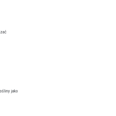
szać
śliny jako