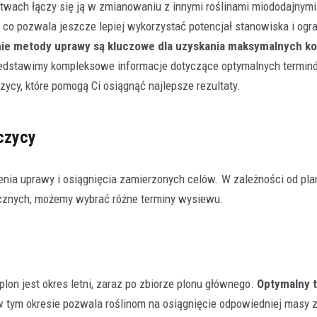
stwach łączy się ją w zmianowaniu z innymi roślinami miododajnymi
, co pozwala jeszcze lepiej wykorzystać potencjał stanowiska i ogr
ie metody uprawy są kluczowe dla uzyskania maksymalnych ko
zedstawimy kompleksowe informacje dotyczące optymalnych termin
ycy, które pomogą Ci osiągnąć najlepsze rezultaty.
Rolnictwo
Klucz do jakości w rolnictwie
czycy
polega konfekcjonowanie na
dlaczego jest tak ważne?
29 grudnia 2025
ia uprawy i osiągnięcia zamierzonych celów. W zależności od pla
Współczesne rolnictwo to precyzyj
cznych, możemy wybrać różne terminy wysiewu.
w której każdy element ma znaczeni
finalnego plonu. Aby…
on jest okres letni, zaraz po zbiorze plonu głównego.
Optymalny 
w tym okresie pozwala roślinom na osiągnięcie odpowiedniej masy z