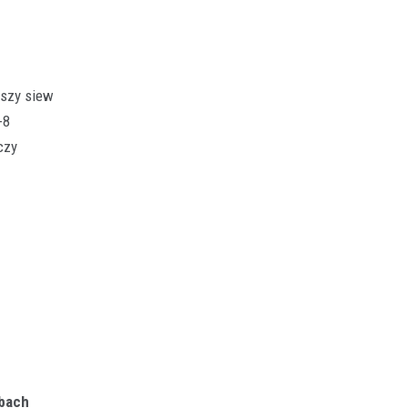
jszy siew
-8
czy
ebach