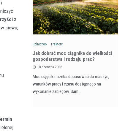
 i
aniczyć
rzyści z
ów siewu,
Rolnictwo
Traktory
Rol
: Na czym
Jak dobrać moc ciągnika do wielkości
Ja
wozów i
gospodarstwa i rodzaju prac?
si
18 czerwca 2026
nu
Moc ciągnika trzeba dopasować do maszyn,
Pr
na maszyna,
warunków pracy i czasu dostępnego na
na
e dla
wykonanie zabiegów. Sam…
ja
termin
ielonej