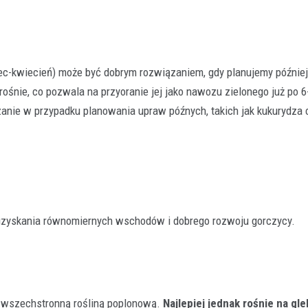
ec-kwiecień) może być dobrym rozwiązaniem, gdy planujemy późnie
rośnie, co pozwala na przyoranie jej jako nawozu zielonego już po 6
zanie w przypadku planowania upraw późnych, takich jak kukurydza 
uzyskania równomiernych wschodów i dobrego rozwoju gorczycy.
 wszechstronną rośliną poplonową.
Najlepiej jednak rośnie na gl