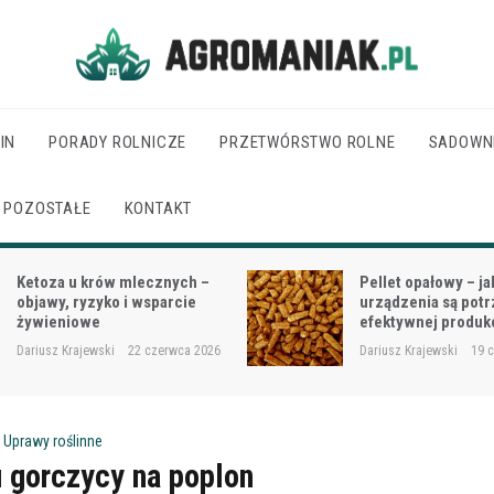
Agro Maniak
IN
PORADY ROLNICZE
PRZETWÓRSTWO ROLNE
SADOWN
POZOSTAŁE
KONTAKT
Pellet opałowy – jakie
Jak dobrać moc cią
urządzenia są potrzebne do
wielkości gospodar
efektywnej produkcji?
rodzaju prac?
Dariusz Krajewski
19 czerwca 2026
Dariusz Krajewski
18 
,
Uprawy roślinne
 gorczycy na poplon