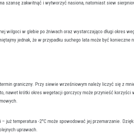
ma szansę zakwitnąć i wytworzyć nasiona, natomiast siew sierpni
nej wilgoci w glebie po żniwach oraz wystarczająco długi okres wege
miętajmy jednak, że w przypadku suchego lata może być konieczne 
termin graniczny. Przy siewie wrześniowym należy liczyć się z mni
o, nawet krótki okres wegetacji gorczycy może przynieść korzyści 
armowych.
i – już temperatura -2°C może spowodować jej przemarzanie. Dzięk
olejnych uprawach.