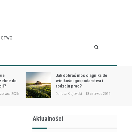
ICTWO
gnika do
Siewnik do trawy przy
stwa i
dosiewkach – jak uniknąć
nierównych wschodów?
czerwca 2026
Dariusz Krajewski
16 czerwca 2026
Aktualności