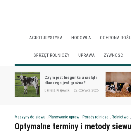
Skip
to
content
AGROTURYSTYKA
HODOWLA
OCHRONA ROŚL
SPRZĘT ROLNICZY
UPRAWA
ŻYWNOŚĆ
Ketoza u krów mlecznych –
ąt i
objawy, ryzyko i wsparcie
żywieniowe
 2026
Dariusz Krajewski
22 czerwca 2026
Maszyny do siewu
,
Planowanie upraw
,
Porady rolnicze
,
Rolnictwo
Optymalne terminy i metody siewu