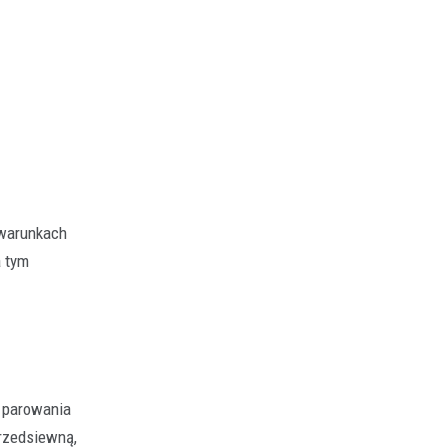
 warunkach
a tym
e parowania
rzedsiewną,