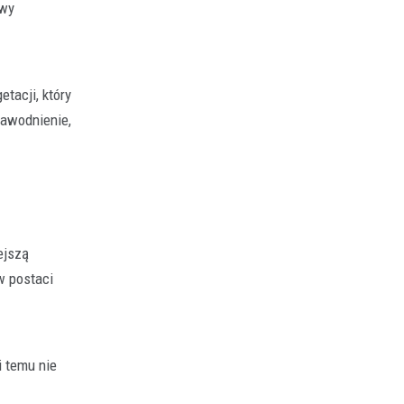
owy
tacji, który
nawodnienie,
ejszą
w postaci
i temu nie