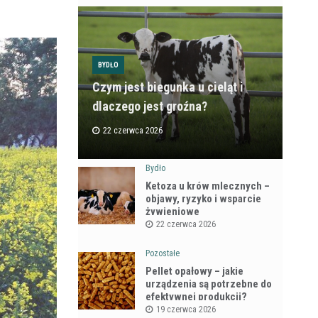
BYDŁO
Czym jest biegunka u cieląt i
dlaczego jest groźna?
22 czerwca 2026
Bydło
Ketoza u krów mlecznych –
objawy, ryzyko i wsparcie
żywieniowe
22 czerwca 2026
Pozostałe
Pellet opałowy – jakie
urządzenia są potrzebne do
efektywnej produkcji?
19 czerwca 2026