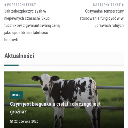
Nawigacja
Jak zabezpieczyć zysk w
Optymalne temperatury
wpisu
niepewnych czasach? Skup
stosowania fungicydów w
tuczników z gwarantowaną ceną
uprawach rolnych
jako sposób na stabilność
hodowli
Aktualności
BYDŁO
Czym jest biegunka u cieląt i dlaczego jest
groźna?
22 czerwca 2026