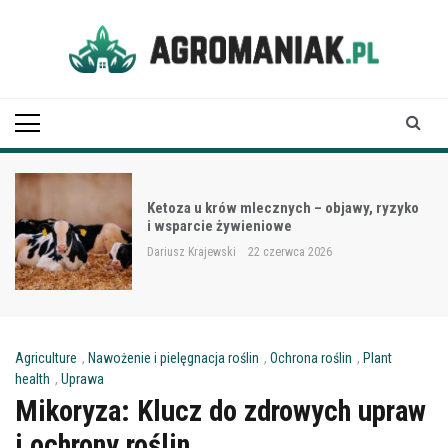
Skip
to
content
Agro Maniak
Ketoza u krów mlecznych – objawy, ryzyko
i wsparcie żywieniowe
Dariusz Krajewski
22 czerwca 2026
Agriculture
,
Nawożenie i pielęgnacja roślin
,
Ochrona roślin
,
Plant
health
,
Uprawa
Mikoryza: Klucz do zdrowych upraw
i ochrony roślin