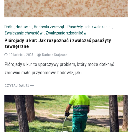
Drób
,
Hodowla
,
Hodowla zwierząt
,
Pasożyty i ich zwalczanie
,
Zwalczanie chwastów
,
Zwalczanie szkodników
Piórojady u kur: Jak rozpoznać i zwalczać pasożyty
zewnętrzne
19 kwietnia 2025
Dariusz Krajewski
Piórojady u kur to uporczywy problem, który może dotknąć
zarówno małe przydomowe hodowle, jak i
CZYTAJ DALEJ