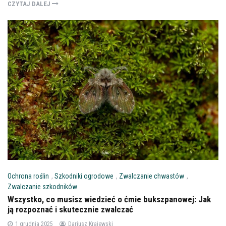
CZYTAJ DALEJ
Ochrona roślin
,
Szkodniki ogrodowe
,
Zwalczanie chwastów
,
Zwalczanie szkodników
Wszystko, co musisz wiedzieć o ćmie bukszpanowej: Jak
ją rozpoznać i skutecznie zwalczać
1 grudnia 2025
Dariusz Krajewski