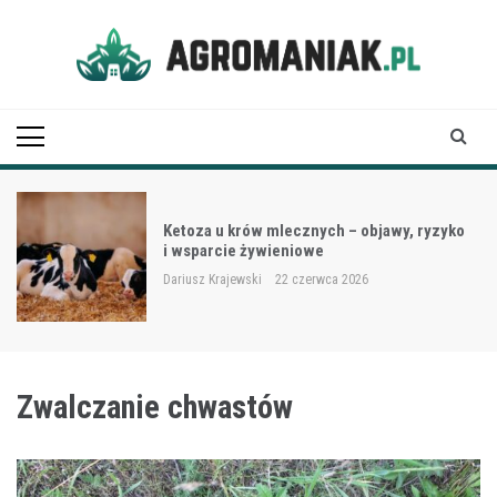
Skip
to
content
Agro Maniak
Ketoza u krów mlecznych – objawy, ryzyko
i wsparcie żywieniowe
Dariusz Krajewski
22 czerwca 2026
Zwalczanie chwastów