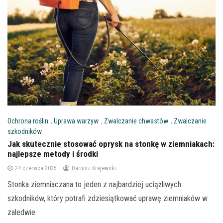
Ochrona roślin
,
Uprawa warzyw
,
Zwalczanie chwastów
,
Zwalczanie
szkodników
Jak skutecznie stosować oprysk na stonkę w ziemniakach:
najlepsze metody i środki
24 czerwca 2025
Dariusz Krajewski
Stonka ziemniaczana to jeden z najbardziej uciążliwych
szkodników, który potrafi zdziesiątkować uprawę ziemniaków w
zaledwie