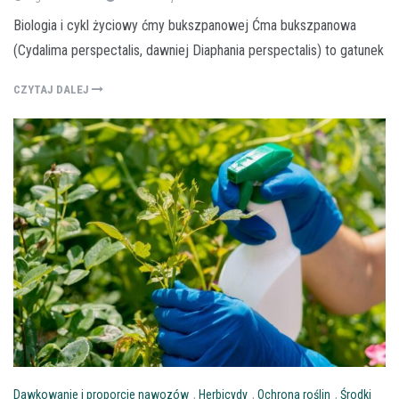
Biologia i cykl życiowy ćmy bukszpanowej Ćma bukszpanowa
(Cydalima perspectalis, dawniej Diaphania perspectalis) to gatunek
CZYTAJ DALEJ
Dawkowanie i proporcje nawozów
,
Herbicydy
,
Ochrona roślin
,
Środki