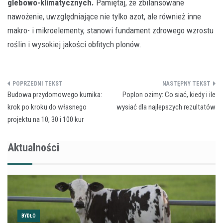
glebowo-klimatycznych.
Pamiętaj, że zbilansowane
nawożenie, uwzględniające nie tylko azot, ale również inne
makro- i mikroelementy, stanowi fundament zdrowego wzrostu
roślin i wysokiej jakości obfitych plonów.
Nawigacja
Budowa przydomowego kurnika:
Poplon ozimy: Co siać, kiedy i ile
wpisu
krok po kroku do własnego
wysiać dla najlepszych rezultatów
projektu na 10, 30 i 100 kur
Aktualności
BYDŁO