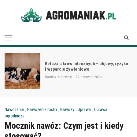
Skip
to
content
Agro Maniak
Ketoza u krów mlecznych – objawy, ryzyko
i wsparcie żywieniowe
Dariusz Krajewski
22 czerwca 2026
Nawożenie
,
Nawożenie roślin
,
Nawozy
,
Uprawa
,
Uprawa
ogrodnicza
Mocznik nawóz: Czym jest i kiedy
stosować?