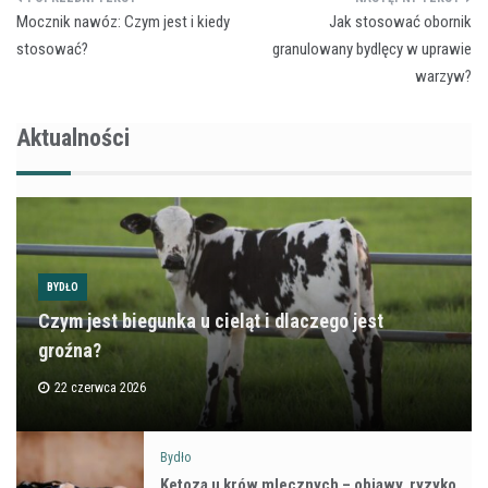
Nawigacja
Mocznik nawóz: Czym jest i kiedy
Jak stosować obornik
wpisu
stosować?
granulowany bydlęcy w uprawie
warzyw?
Aktualności
BYDŁO
Czym jest biegunka u cieląt i dlaczego jest
groźna?
22 czerwca 2026
Bydło
Ketoza u krów mlecznych – objawy, ryzyko