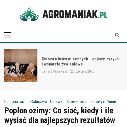
Skip
to
content
Agro Maniak
Ketoza u krów mlecznych – objawy, ryzyko
i wsparcie żywieniowe
Dariusz Krajewski
22 czerwca 2026
Ochrona roślin
,
Rolnictwo
,
Uprawa
,
Uprawa roślin
,
Uprawy roślinne
Poplon ozimy: Co siać, kiedy i ile
wysiać dla najlepszych rezultatów