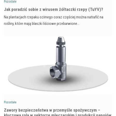
Pozostałe
​Jak poradzić sobie z wirusem żółtaczki rzepy (TuYV)?
Na plantacjach rzepaku ozimego coraz częściej można natrafić na
rośliny, które mają blaszki liściowe przebarwione…
Pozostałe
Zawory bezpieczeństwa w przemyśle spożywczym –
kluczowa rola w sektorze mleczarskim i produkcji napojów