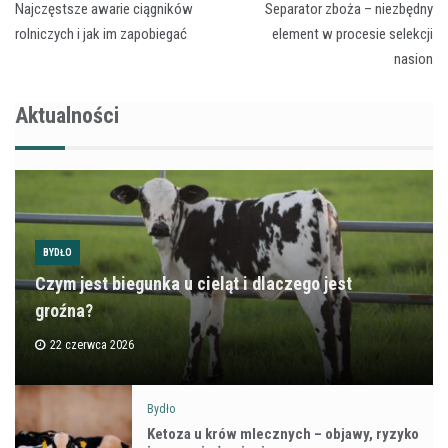
Najczęstsze awarie ciągników
Separator zboża – niezbędny
wpisu
rolniczych i jak im zapobiegać
element w procesie selekcji
nasion
Aktualności
BYDŁO
Czym jest biegunka u cieląt i dlaczego jest
groźna?
22 czerwca 2026
Bydło
Ketoza u krów mlecznych – objawy, ryzyko