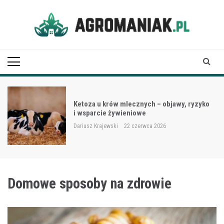
Skip
to
content
Agro Maniak
Ketoza u krów mlecznych – objawy, ryzyko
i wsparcie żywieniowe
Dariusz Krajewski
22 czerwca 2026
Domowe sposoby na zdrowie