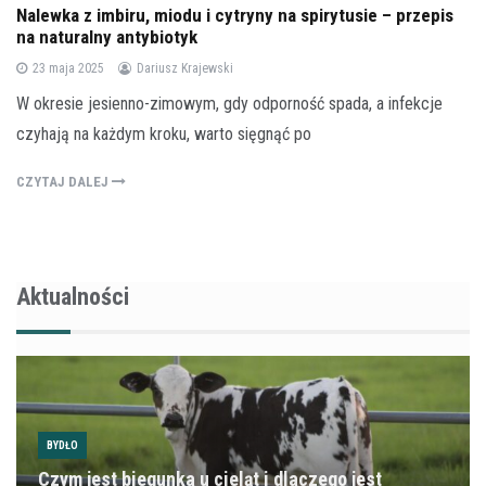
Nalewka z imbiru, miodu i cytryny na spirytusie – przepis
na naturalny antybiotyk
23 maja 2025
Dariusz Krajewski
W okresie jesienno-zimowym, gdy odporność spada, a infekcje
czyhają na każdym kroku, warto sięgnąć po
CZYTAJ DALEJ
Aktualności
BYDŁO
Czym jest biegunka u cieląt i dlaczego jest