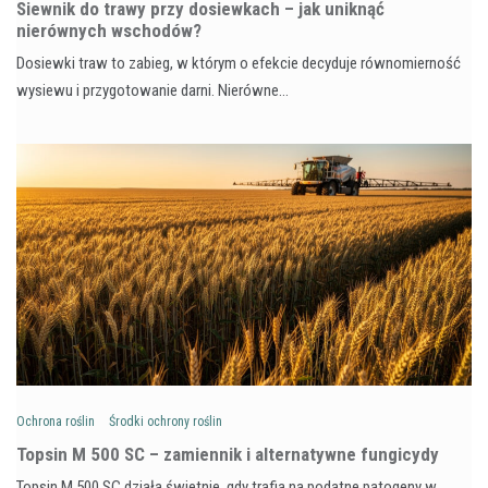
Siewnik do trawy przy dosiewkach – jak uniknąć
nierównych wschodów?
Dosiewki traw to zabieg, w którym o efekcie decyduje równomierność
wysiewu i przygotowanie darni. Nierówne…
Ochrona roślin
Środki ochrony roślin
Topsin M 500 SC – zamiennik i alternatywne fungicydy
Topsin M 500 SC działa świetnie, gdy trafia na podatne patogeny w