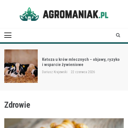
Skip
to
content
Agro Maniak
Ketoza u krów mlecznych – objawy, ryzyko
i wsparcie żywieniowe
Dariusz Krajewski
22 czerwca 2026
Zdrowie