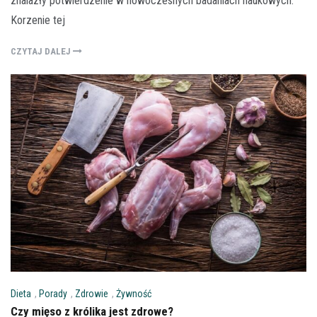
znalazły potwierdzenie w nowoczesnych badaniach naukowych.
Korzenie tej
CZYTAJ DALEJ
Dieta
,
Porady
,
Zdrowie
,
Żywność
Czy mięso z królika jest zdrowe?