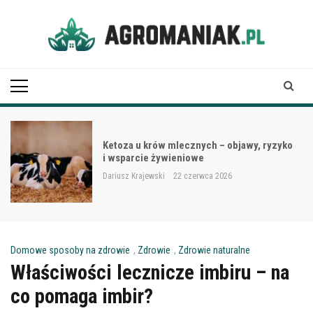
Skip
to
content
Agro Maniak
Ketoza u krów mlecznych – objawy, ryzyko
i wsparcie żywieniowe
Dariusz Krajewski
22 czerwca 2026
Domowe sposoby na zdrowie
,
Zdrowie
,
Zdrowie naturalne
Właściwości lecznicze imbiru – na
co pomaga imbir?