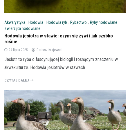
Akwarystyka
,
Hodowla
,
Hodowla ryb
,
Rybactwo
,
Ryby hodowlane
,
Zwierzęta hodowlane
Hodowla jesiotra w stawie: czym się żywi i jak szybko
rośnie
24 lipca 2025
Dariusz Krajewski
Jesiotr to ryba o fascynującej biologii i rosnącym znaczeniu w
akwakulturze. Hodowla jesiotrów w stawach
CZYTAJ DALEJ