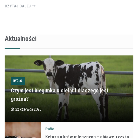
CZYTAJ DALEJ
Aktualności
BYDŁO
Czym jest biegunka u cieląt i dlaczego jest
groźna?
22 czerwca 2026
Bydło
Ketoza u krów mlecznych – objawy, ryzyko