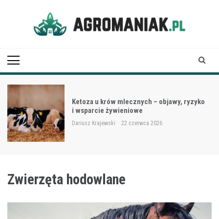
Skip
to
content
Agro Maniak
Ketoza u krów mlecznych – objawy, ryzyko
i wsparcie żywieniowe
Dariusz Krajewski
22 czerwca 2026
Zwierzęta hodowlane