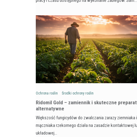
pracy i czasu dostępnego na wykonanie zabiegów. Sam…
Ochrona roślin
Środki ochrony roślin
Ridomil Gold – zamiennik i skuteczne preparat
alternatywne
Większość fungicydów do zwalczania zarazy ziemniaka i
mączniaka rzekomego działa na zasadzie kontaktowej l
układowej…