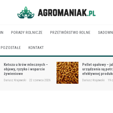
Agro Maniak
IN
PORADY ROLNICZE
PRZETWÓRSTWO ROLNE
SADOWN
POZOSTAŁE
KONTAKT
Pellet opałowy – jakie
Jak dobrać moc cią
urządzenia są potrzebne do
wielkości gospodar
efektywnej produkcji?
rodzaju prac?
Dariusz Krajewski
19 czerwca 2026
Dariusz Krajewski
18 