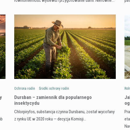
równomierność wysiewu i przygotowanie darni. Nierówne…
pa
Ochrona roślin
Środki ochrony roślin
Rol
y
Dursban – zamiennik dla popularnego
Ja
insektycydu
og
Chlorpiryfos, substancja czynna Dursbanu, został wycofany
Pra
ub
z rynku UE w 2020 roku — decyzja Komisji…
eta
Na