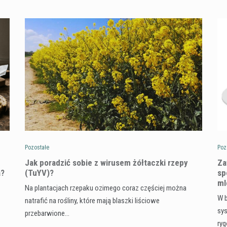
Pozostałe
Poz
​Jak poradzić sobie z wirusem żółtaczki rzepy
Za
a?
(TuYV)?
sp
ml
Na plantacjach rzepaku ozimego coraz częściej można
W b
natrafić na rośliny, które mają blaszki liściowe
sy
przebarwione…
ryg