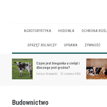
Skip
to
content
AGROTURYSTYKA
HODOWLA
OCHRONA ROŚL
SPRZĘT ROLNICZY
UPRAWA
ŻYWNOŚĆ
Ketoza u krów mlecznych –
ąt i
objawy, ryzyko i wsparcie
żywieniowe
 2026
Dariusz Krajewski
22 czerwca 2026
Budownictwo