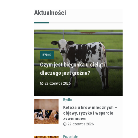
Aktualności
BYDŁO
Czym jest biegunka u cieląt i
dlaczego jest groźna?
22 czerwca 2026
Bydło
Ketoza u krów mlecznych –
objawy, ryzyko i wsparcie
żywieniowe
22 czerwca 2026
Pozostałe