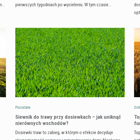
ym…
pierwszych tygodniach po wycieleniu. W tym czasie…
dos
op
Pozostałe
Och
Siewnik do trawy przy dosiewkach – jak uniknąć
To
nierównych wschodów?
fu
Dosiewki traw to zabieg, w którym o efekcie decyduje
Top