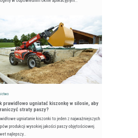
togeny w odpowiednim oknie aplikacyjnym…
nictwo
k prawidłowo ugniatać kiszonkę w silosie, aby
raniczyć straty paszy?
widłowe ugniatanie kiszonki to jeden z najważniejszych
pów produkcji wysokiej jakości paszy objętościowej.
wet najlepszy…