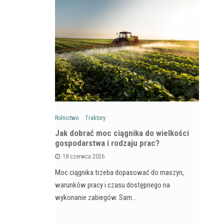
Rolnictwo
Traktory
Rol
: Na czym
Jak dobrać moc ciągnika do wielkości
Ja
wozów i
gospodarstwa i rodzaju prac?
si
18 czerwca 2026
Moc ciągnika trzeba dopasować do maszyn,
Pr
na maszyna,
warunków pracy i czasu dostępnego na
na
e dla
wykonanie zabiegów. Sam…
ja