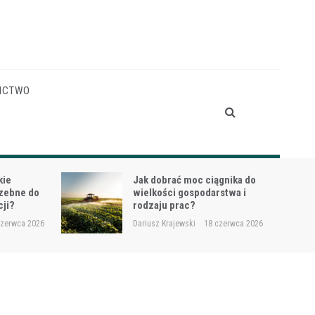
ICTWO
gnika do
Siewnik do trawy przy
stwa i
dosiewkach – jak uniknąć
nierównych wschodów?
czerwca 2026
Dariusz Krajewski
16 czerwca 2026