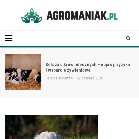
Skip
to
content
Agro Maniak
Ketoza u krów mlecznych – objawy, ryzyko
i wsparcie żywieniowe
Dariusz Krajewski
22 czerwca 2026