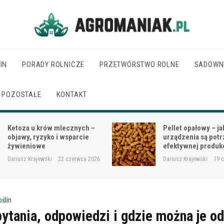
Agro Maniak
IN
PORADY ROLNICZE
PRZETWÓRSTWO ROLNE
SADOWN
POZOSTAŁE
KONTAKT
Pellet opałowy – jakie
Jak dobrać moc cią
urządzenia są potrzebne do
wielkości gospodar
efektywnej produkcji?
rodzaju prac?
Dariusz Krajewski
19 czerwca 2026
Dariusz Krajewski
18 
oślin
ytania, odpowiedzi i gdzie można je o