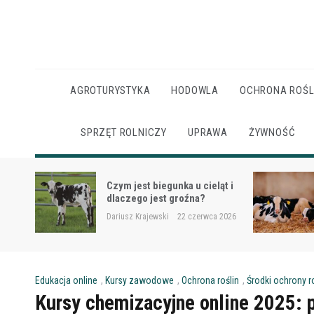
Skip
to
content
AGROTURYSTYKA
HODOWLA
OCHRONA ROŚL
SPRZĘT ROLNICZY
UPRAWA
ŻYWNOŚĆ
Ketoza u krów mlecznych –
ąt i
objawy, ryzyko i wsparcie
żywieniowe
 2026
Dariusz Krajewski
22 czerwca 2026
Edukacja online
,
Kursy zawodowe
,
Ochrona roślin
,
Środki ochrony r
Kursy chemizacyjne online 2025: p