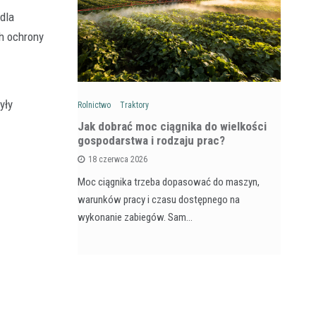
dla
h ochrony
yły
Rolnictwo
Traktory
Rol
: Na czym
Jak dobrać moc ciągnika do wielkości
Ja
wozów i
gospodarstwa i rodzaju prac?
si
18 czerwca 2026
Moc ciągnika trzeba dopasować do maszyn,
Pr
na maszyna,
warunków pracy i czasu dostępnego na
na
e dla
wykonanie zabiegów. Sam…
ja