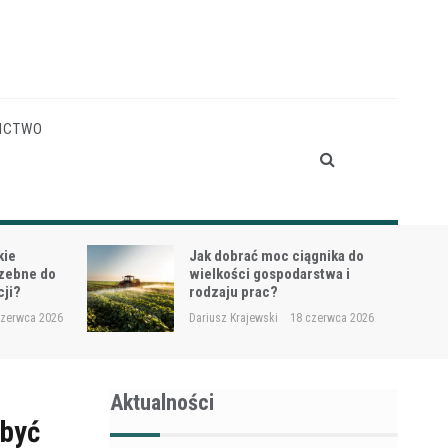
ICTWO
gnika do
Siewnik do trawy przy
stwa i
dosiewkach – jak uniknąć
nierównych wschodów?
czerwca 2026
Dariusz Krajewski
16 czerwca 2026
Aktualności
dbyć