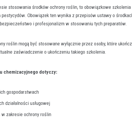
sie stosowania środków ochrony roślin, to obowiązkowe szkolenia 
 pestycydów. Obowiązek ten wynika z przepisów ustawy o środkac
na bezpieczeństwo i profesjonalizm w stosowaniu tych preparatów.
ony roślin mogą być stosowane wyłącznie przez osoby, które ukończ
Rolnictwo
ktualne zaświadczenie o ukończeniu takiego szkolenia.
Klucz do jakości w rolnictwie
polega konfekcjonowanie na
dlaczego jest tak ważne?
su chemizacyjnego dotyczy:
29 grudnia 2025
Współczesne rolnictwo to precyzyj
w której każdy element ma znaczeni
oich gospodarstwach
finalnego plonu. Aby…
ch działalności usługowej
w zakresie ochrony roślin