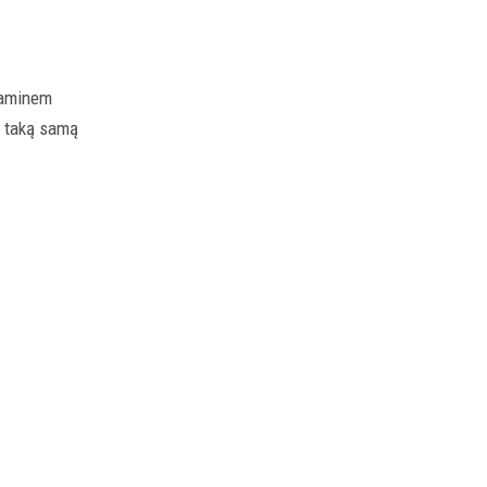
zaminem
o taką samą