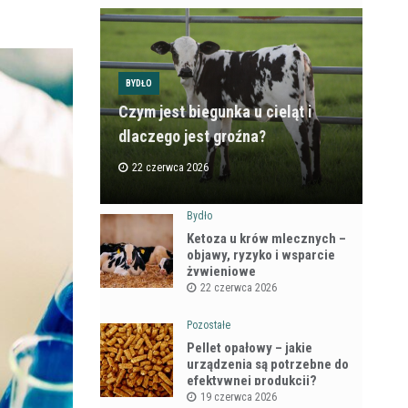
BYDŁO
Czym jest biegunka u cieląt i
dlaczego jest groźna?
22 czerwca 2026
Bydło
Ketoza u krów mlecznych –
objawy, ryzyko i wsparcie
żywieniowe
22 czerwca 2026
Pozostałe
Pellet opałowy – jakie
urządzenia są potrzebne do
efektywnej produkcji?
19 czerwca 2026