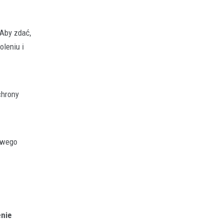
Aby zdać,
leniu i
chrony
ciwego
enie