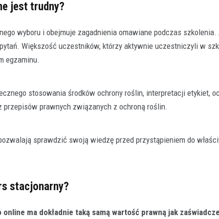
e jest trudny?
nego wyboru i obejmuje zagadnienia omawiane podczas szkolenia. 
pytań. Większość uczestników, którzy aktywnie uczestniczyli w szko
em egzaminu.
znego stosowania środków ochrony roślin, interpretacji etykiet, o
z przepisów prawnych związanych z ochroną roślin.
re pozwalają sprawdzić swoją wiedzę przed przystąpieniem do właś
rs stacjonarny?
 online ma dokładnie taką samą wartość prawną jak zaświadcz