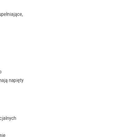
pełniające,
b
mają napięty
cjalnych
mie