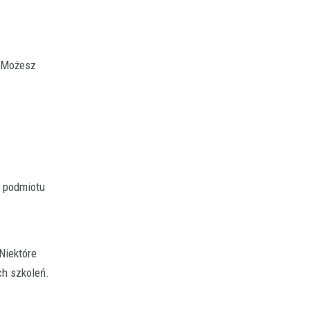
. Możesz
i podmiotu
.
Niektóre
h szkoleń.