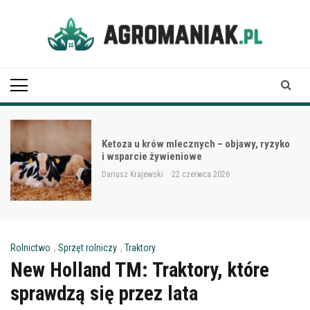
Skip
to
content
Agro Maniak
Ketoza u krów mlecznych – objawy, ryzyko
i wsparcie żywieniowe
Dariusz Krajewski
22 czerwca 2026
Rolnictwo
,
Sprzęt rolniczy
,
Traktory
New Holland TM: Traktory, które
sprawdzą się przez lata