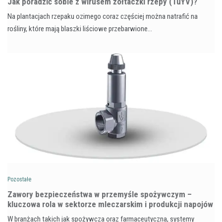
​Jak poradzić sobie z wirusem żółtaczki rzepy (TuYV)?
Na plantacjach rzepaku ozimego coraz częściej można natrafić na
rośliny, które mają blaszki liściowe przebarwione…
Pozostałe
Zawory bezpieczeństwa w przemyśle spożywczym –
kluczowa rola w sektorze mleczarskim i produkcji napojów
W branżach takich jak spożywcza oraz farmaceutyczna, systemy