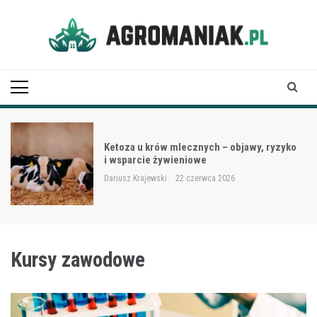
Skip
to
content
Agro Maniak
Ketoza u krów mlecznych – objawy, ryzyko
i wsparcie żywieniowe
Dariusz Krajewski
22 czerwca 2026
Kursy zawodowe