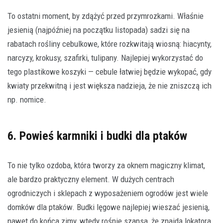
To ostatni moment, by zdążyć przed przymrozkami. Właśnie
jesienią (najpóźniej na początku listopada) sadzi się na
rabatach rośliny cebulkowe, które rozkwitają wiosną: hiacynty,
narcyzy, krokusy, szafirki, tulipany. Najlepiej wykorzystać do
tego plastikowe koszyki — cebule łatwiej będzie wykopać, gdy
kwiaty przekwitną i jest większa nadzieja, że nie zniszczą ich
np. nomice.
6. Powieś karmniki i budki dla ptaków
To nie tylko ozdoba, która tworzy za oknem magiczny klimat,
ale bardzo praktyczny element. W dużych centrach
ogrodniczych i sklepach z wyposażeniem ogrodów jest wiele
domków dla ptaków. Budki lęgowe najlepiej wieszać jesienią,
nawet do końca zimy, wtedy rośnie szansa, że znajdą lokatora.