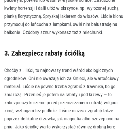
kwiaty hortensji i dalii ułóż w skrzynce, np. wyłożonej suchą
pianką florystyczną, Spryskaj lakierem do włosów. Liście klonu
przymocuj do łańcucha z lampkami, owiń nim balustradę na
balkonie. Ozdobny sznur wykonasz też z miechunki.
3. Zabezpiecz rabaty ściółką
Choćby z… liści, to najnowszy trend wśród ekologicznych
ogrodników. Oni nie uważają ich za śmieci, ale wartościowy
materiał. Liście na pewno trzeba zgrabić z trawnika, bo go
zniszczą. Przenieś je potem na rabaty i pod krzewy — to
zabezpieczy korzenie przed przemarzaniem i utratą wilgoci
zimą, wzbogaci też podłoże. Liście możesz zgrabić także
poprzez delikatne drzewka, jak magnolia albo szczepione na
pniu. Jako ściółkę warto wykorzystać również drobną korę