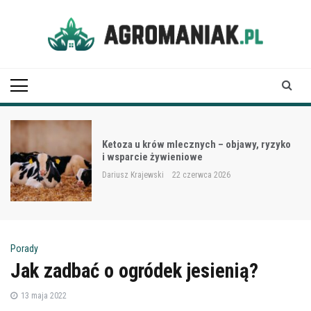
Skip
to
content
Agro Maniak
Ketoza u krów mlecznych – objawy, ryzyko
i wsparcie żywieniowe
Dariusz Krajewski
22 czerwca 2026
Porady
Jak zadbać o ogródek jesienią?
13 maja 2022