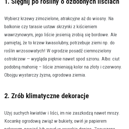
1. Sięgnij po rośliny o ozdobnych liściach
Wybierz krzewy zimozielone, atrakcyjne aż do wiosny. Na
balkonie czy tarasie ustaw skrzynki z kiścieniem
wawrzynowym, jego liście jesienią zrobią się bordowe. Ale
pamiętaj, że to krzew kwasolubny, potrzebuje ziemi np. do
roślin wrzosowatych! W ogrodzie posadź ciemnozielony
ostrokrzew — wygląda pięknie nawet spod szronu. Albo: ciut
podobną mahonię – liście zmieniają kolor na złoty i czerwony.
Obojgu wystarczy żyzna, ogrodowa ziemia.
2. Zrób klimatyczne dekoracje
Użyj suchych kwiatów i liści, im nie zaszkodzą nawet mrozy.
Kocankę ogrodową zwiąż w bukiety, owiń je papierem
pakowym, powieś lub wsuń w wysokie donice. Zasuszone