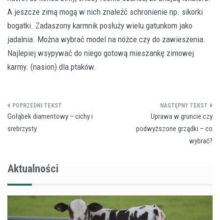
A jeszcze zimą mogą w nich znaleźć schronienie np. sikorki
bogatki. Zadaszony karmnik posłuży wielu gatunkom jako
jadalnia. Można wybrać model na nóżce czy do zawieszenia.
Najlepiej wsypywać do niego gotową mieszankę zimowej
karmy. (nasion) dla ptaków.
Nawigacja
Gołąbek diamentowy – cichy i
Uprawa w gruncie czy
wpisu
srebrzysty
podwyższone grządki – co
wybrać?
Aktualności