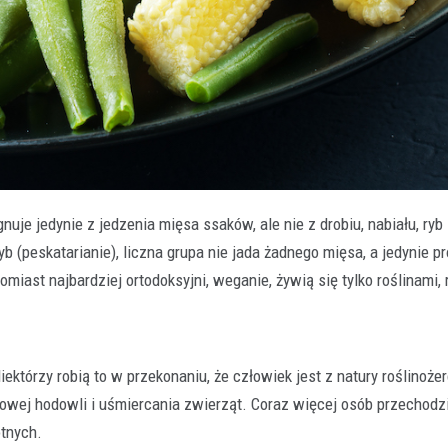
je jedynie z jedzenia mięsa ssaków, ale nie z drobiu, nabiału, ryb i
z ryb (peskatarianie), liczna grupa nie jada żadnego mięsa, a jedynie p
iast najbardziej ortodoksyjni, weganie, żywią się tylko roślinami,
ektórzy robią to w przekonaniu, że człowiek jest z natury roślinożerc
owej hodowli i uśmiercania zwierząt. Coraz więcej osób przechodz
otnych.