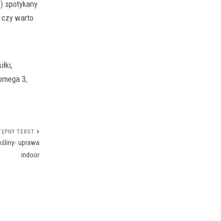
n) spotykany
 czy warto
łki,
omega 3,
ośliny- uprawa
indoor