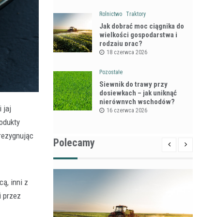
Rolnictwo
Traktory
Jak dobrać moc ciągnika do
wielkości gospodarstwa i
rodzaju prac?
18 czerwca 2026
Pozostałe
Siewnik do trawy przy
dosiewkach – jak uniknąć
nierównych wschodów?
 jaj
16 czerwca 2026
rodukty
 rezygnując
Polecamy
ą, inni z
i przez