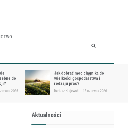
ICTWO
gnika do
Siewnik do trawy przy
stwa i
dosiewkach – jak uniknąć
nierównych wschodów?
czerwca 2026
Dariusz Krajewski
16 czerwca 2026
Aktualności