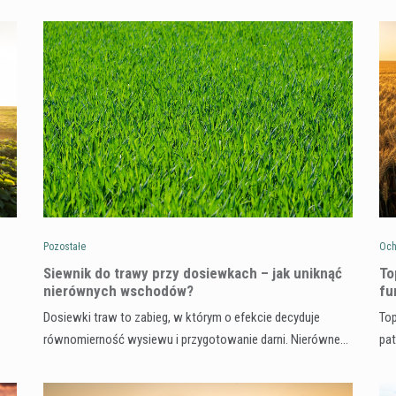
Pozostałe
Och
Siewnik do trawy przy dosiewkach – jak uniknąć
To
nierównych wschodów?
fu
Dosiewki traw to zabieg, w którym o efekcie decyduje
Top
równomierność wysiewu i przygotowanie darni. Nierówne…
pa