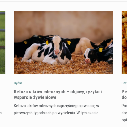
Bydło
Poz
Ketoza u krów mlecznych – objawy, ryzyko i
Pe
wsparcie żywieniowe
do
Ketoza u krów mlecznych najczęściej pojawia się w
Pro
ym…
pierwszych tygodniach po wycieleniu. W tym czasie…
dos
op