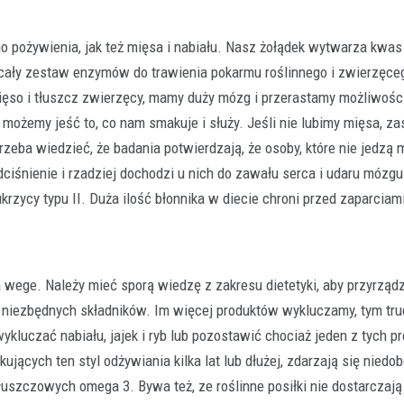
o pożywienia, jak też mięsa i nabiału. Nasz żołądek wytwarza kwas 
 cały zestaw enzymów do trawienia pokarmu roślinnego i zwierzęce
i mięso i tłuszcz zwierzęcy, mamy duży mózg i przerastamy możliwośc
 możemy jeść to, co nam smakuje i służy. Jeśli nie lubimy mięsa, za
Rolnictwo
rzeba wiedzieć, że badania potwierdzają, że osoby, które nie jedzą 
Klucz do jakości w rolnictwie
dciśnienie i rzadziej dochodzi u nich do zawału serca i udaru mózgu
polega konfekcjonowanie na
dlaczego jest tak ważne?
zycy typu II. Duża ilość błonnika w diecie chroni przed zaparciami
29 grudnia 2025
Współczesne rolnictwo to precyzyj
w której każdy element ma znaczeni
 wege. Należy mieć sporą wiedzę z zakresu dietetyki, aby przyrządz
finalnego plonu. Aby…
e niezbędnych składników. Im więcej produktów wykluczamy, tym tru
ykluczać nabiału, jajek i ryb lub pozostawić chociaż jeden z tych p
ących ten styl odżywiania kilka lat lub dłużej, zdarzają się niedobo
uszczowych omega 3. Bywa też, ze roślinne posiłki nie dostarczają