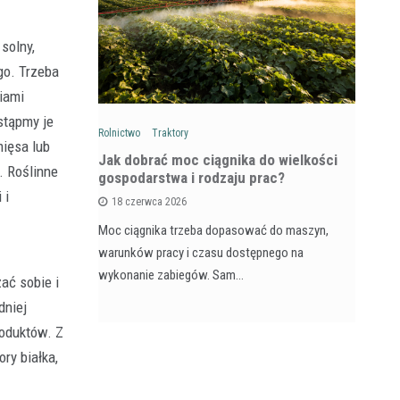
solny,
go. Trzeba
iami
stąpmy je
Rolnictwo
Traktory
Rol
mięsa lub
: Na czym
Jak dobrać moc ciągnika do wielkości
Ja
. Roślinne
wozów i
gospodarstwa i rodzaju prac?
si
 i
18 czerwca 2026
Moc ciągnika trzeba dopasować do maszyn,
Pr
na maszyna,
warunków pracy i czasu dostępnego na
na
e dla
wykonanie zabiegów. Sam…
ja
ać sobie i
dniej
roduktów. Z
ry białka,