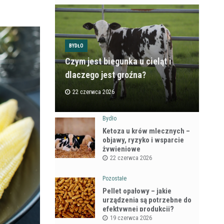
BYDŁO
Czym jest biegunka u cieląt i
dlaczego jest groźna?
22 czerwca 2026
Bydło
Ketoza u krów mlecznych –
objawy, ryzyko i wsparcie
żywieniowe
22 czerwca 2026
Pozostałe
Pellet opałowy – jakie
urządzenia są potrzebne do
efektywnej produkcji?
19 czerwca 2026