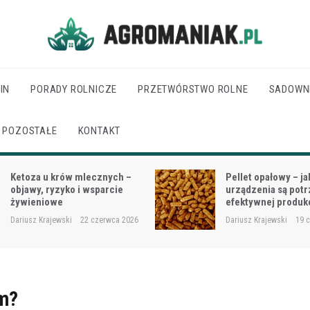
Agro Maniak
IN
PORADY ROLNICZE
PRZETWÓRSTWO ROLNE
SADOWN
POZOSTAŁE
KONTAKT
Pellet opałowy – jakie
Jak dobrać moc cią
urządzenia są potrzebne do
wielkości gospodar
efektywnej produkcji?
rodzaju prac?
Dariusz Krajewski
19 czerwca 2026
Dariusz Krajewski
18 
zm?