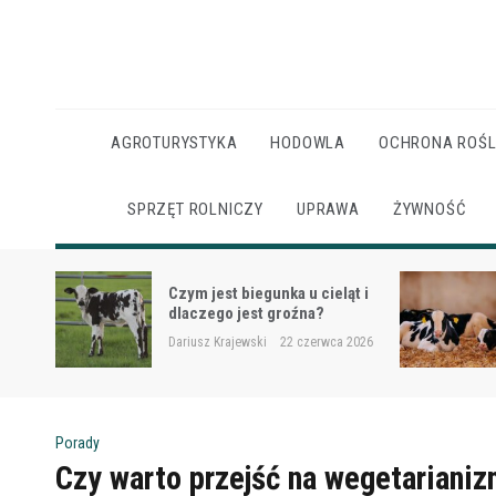
Skip
to
content
AGROTURYSTYKA
HODOWLA
OCHRONA ROŚL
SPRZĘT ROLNICZY
UPRAWA
ŻYWNOŚĆ
Ketoza u krów mlecznych –
ąt i
objawy, ryzyko i wsparcie
żywieniowe
 2026
Dariusz Krajewski
22 czerwca 2026
Porady
Czy warto przejść na wegetariani