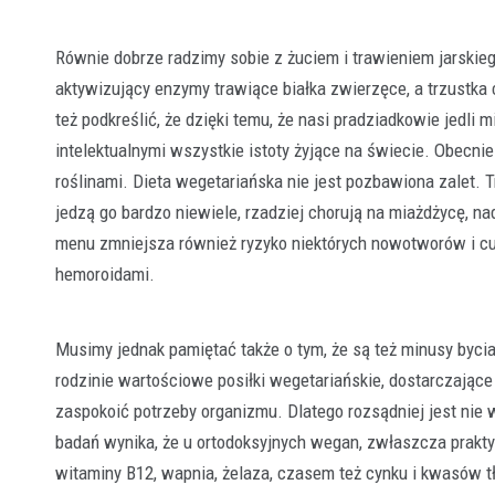
Równie dobrze radzimy sobie z żuciem i trawieniem jarskieg
aktywizujący enzymy trawiące białka zwierzęce, a trzustka
też podkreślić, że dzięki temu, że nasi pradziadkowie jedl
intelektualnymi wszystkie istoty żyjące na świecie. Obecnie
roślinami. Dieta wegetariańska nie jest pozbawiona zalet. T
jedzą go bardzo niewiele, rzadziej chorują na miażdżycę, na
menu zmniejsza również ryzyko niektórych nowotworów i cukr
hemoroidami.
Musimy jednak pamiętać także o tym, że są też minusy bycia
rodzinie wartościowe posiłki wegetariańskie, dostarczając
zaspokoić potrzeby organizmu. Dlatego rozsądniej jest nie w
badań wynika, że u ortodoksyjnych wegan, zwłaszcza praktykuj
witaminy B12, wapnia, żelaza, czasem też cynku i kwasów tł