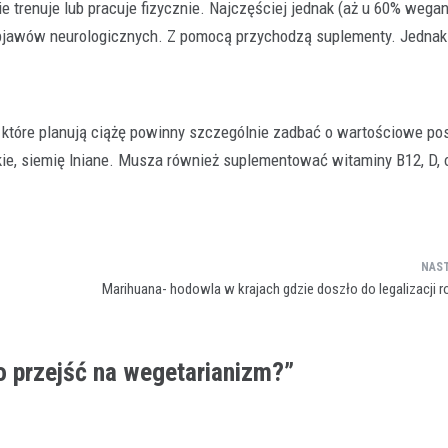
ie trenuje lub pracuje fizycznie. Najczęściej jednak (aż u 60% wega
 objawów neurologicznych. Z pomocą przychodzą suplementy. Jednak
, które planują ciążę powinny szczególnie zadbać o wartościowe posi
kie, siemię lniane. Musza również suplementować witaminy B12, D, 
Marihuana- hodowla w krajach gdzie doszło do legalizacji r
o przejść na wegetarianizm?
”