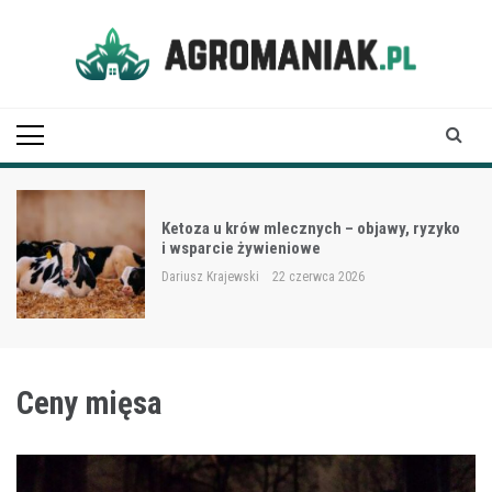
Skip
to
content
Agro Maniak
Ketoza u krów mlecznych – objawy, ryzyko
i wsparcie żywieniowe
Dariusz Krajewski
22 czerwca 2026
Ceny mięsa