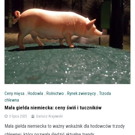
Ceny mięsa
,
Hodowla
,
Rolnictwo
,
Rynek zwierzęcy
,
Trzoda
chlewna
Mała giełda niemiecka: ceny świń i tuczników
3 lipca 2025
Dariusz Krajewski
Mała giełda niemiecka to ważny wskaźnik dla hodowców trzody
chlewnej, który pozwala śledzić aktualne trendy