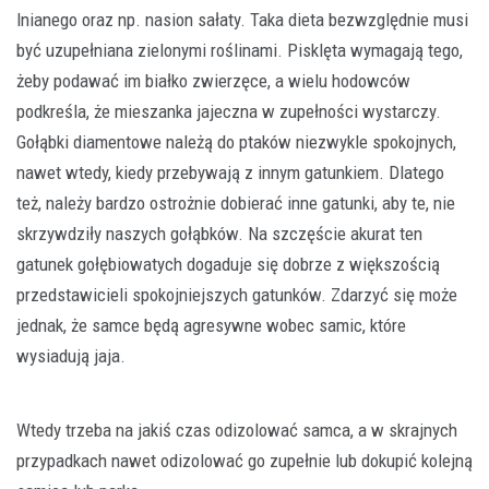
lnianego oraz np. nasion sałaty. Taka dieta bezwzględnie musi
być uzupełniana zielonymi roślinami. Pisklęta wymagają tego,
żeby podawać im białko zwierzęce, a wielu hodowców
podkreśla, że mieszanka jajeczna w zupełności wystarczy.
Gołąbki diamentowe należą do ptaków niezwykle spokojnych,
nawet wtedy, kiedy przebywają z innym gatunkiem. Dlatego
też, należy bardzo ostrożnie dobierać inne gatunki, aby te, nie
skrzywdziły naszych gołąbków. Na szczęście akurat ten
gatunek gołębiowatych dogaduje się dobrze z większością
przedstawicieli spokojniejszych gatunków. Zdarzyć się może
jednak, że samce będą agresywne wobec samic, które
wysiadują jaja.
Wtedy trzeba na jakiś czas odizolować samca, a w skrajnych
przypadkach nawet odizolować go zupełnie lub dokupić kolejną