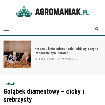
Skip
to
content
Agro Maniak
Ketoza u krów mlecznych – objawy, ryzyko
i wsparcie żywieniowe
Dariusz Krajewski
22 czerwca 2026
Hodowla
Gołąbek diamentowy – cichy i
srebrzysty