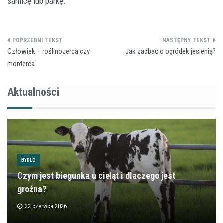
samicę lub parkę.
Nawigacja
Człowiek – roślinozerca czy
Jak zadbać o ogródek jesienią?
wpisu
morderca
Aktualności
BYDŁO
Czym jest biegunka u cieląt i dlaczego jest
groźna?
22 czerwca 2026