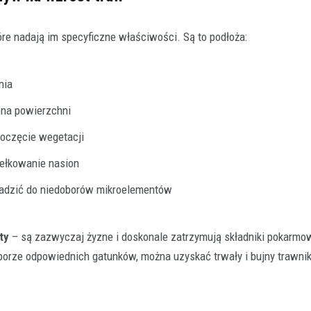
tóre nadają im specyficzne właściwości. Są to podłoża:
nia
Rolnictwo
 na powierzchni
Klucz do jakości w rolnictwie
oczęcie wegetacji
polega konfekcjonowanie na
dlaczego jest tak ważne?
iełkowanie nasion
29 grudnia 2025
adzić do niedoborów mikroelementów
Współczesne rolnictwo to precyzyj
w której każdy element ma znaczeni
finalnego plonu. Aby…
ty
– są zazwyczaj żyzne i doskonale zatrzymują składniki pokarmo
orze odpowiednich gatunków, można uzyskać trwały i bujny trawnik,