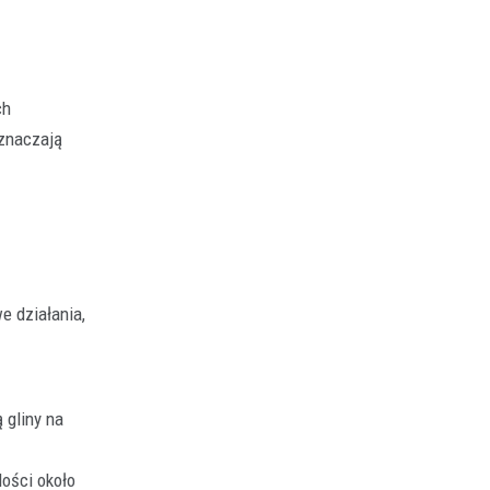
ch
aznaczają
e działania,
 gliny na
lości około