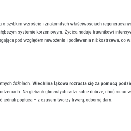
rawa o szybkim wzroście i znakomitych właściwościach regeneracyjny
 głębszym systemie korzeniowym. Życica nadaje trawnikowi intensy
magająca pod względem nawożenia i podlewania niż kostrzewa, co w
katnych źdźbłach.
Wiechlina łąkowa rozrasta się za pomocą podz
odzeniach. Na glebach gliniastych radzi sobie dobrze, choć nieco w
ość jednak popłaca – z czasem tworzy trwałą, odporną darń.