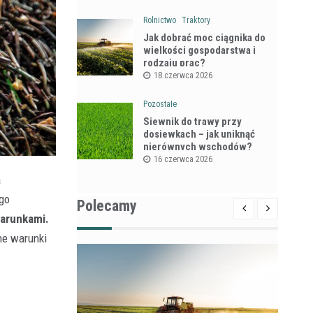
Rolnictwo
Traktory
Jak dobrać moc ciągnika do
wielkości gospodarstwa i
rodzaju prac?
18 czerwca 2026
Pozostałe
Siewnik do trawy przy
dosiewkach – jak uniknąć
nierównych wschodów?
16 czerwca 2026
a
ego
Polecamy
warunkami.
ne warunki