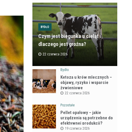
BYDŁO
Czym jest biegunka u cieląt i
dlaczego jest groźna?
22 czerwca 2026
Bydło
Ketoza u krów mlecznych –
objawy, ryzyko i wsparcie
żywieniowe
22 czerwca 2026
Pozostałe
Pellet opałowy – jakie
urządzenia są potrzebne do
efektywnej produkcji?
19 czerwca 2026