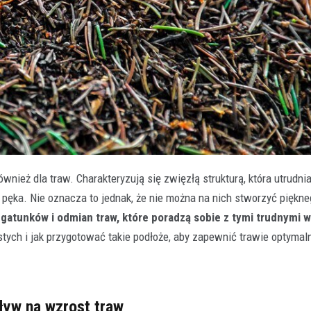
wnież dla traw. Charakteryzują się zwięzłą strukturą, która utrudni
i pęka. Nie oznacza to jednak, że nie można na nich stworzyć piękn
atunków i odmian traw, które poradzą sobie z tymi trudnymi 
astych i jak przygotować takie podłoże, aby zapewnić trawie optymal
pływ na wzrost traw