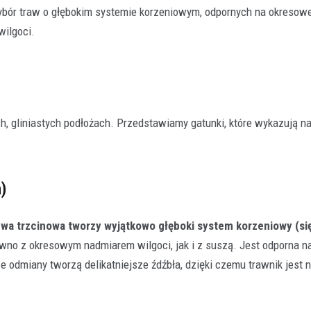
wybór traw o głębokim systemie korzeniowym, odpornych na okresow
wilgoci.
h, gliniastych podłożach. Przedstawiamy gatunki, które wykazują n
)
wa trzcinowa tworzy wyjątkowo głęboki system korzeniowy (si
ówno z okresowym nadmiarem wilgoci, jak i z suszą. Jest odporna n
odmiany tworzą delikatniejsze źdźbła, dzięki czemu trawnik jest ni