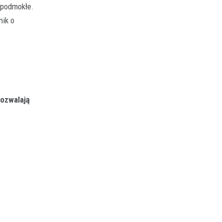
 podmokłe.
nik o
ozwalają