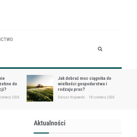
ICTWO
gnika do
Siewnik do trawy przy
stwa i
dosiewkach – jak uniknąć
nierównych wschodów?
czerwca 2026
Dariusz Krajewski
16 czerwca 2026
Aktualności