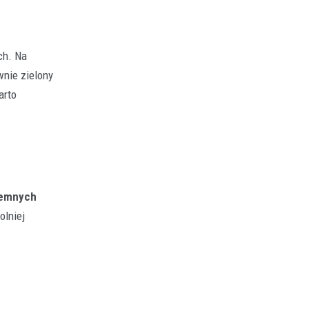
ch. Na
wnie zielony
arto
iemnych
olniej