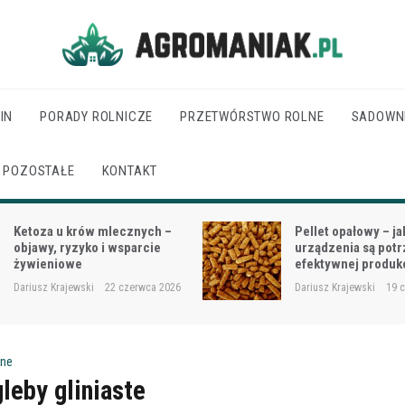
Agro Maniak
IN
PORADY ROLNICZE
PRZETWÓRSTWO ROLNE
SADOWN
POZOSTAŁE
KONTAKT
Pellet opałowy – jakie
Jak dobrać moc cią
urządzenia są potrzebne do
wielkości gospodar
efektywnej produkcji?
rodzaju prac?
Dariusz Krajewski
19 czerwca 2026
Dariusz Krajewski
18 
one
leby gliniaste