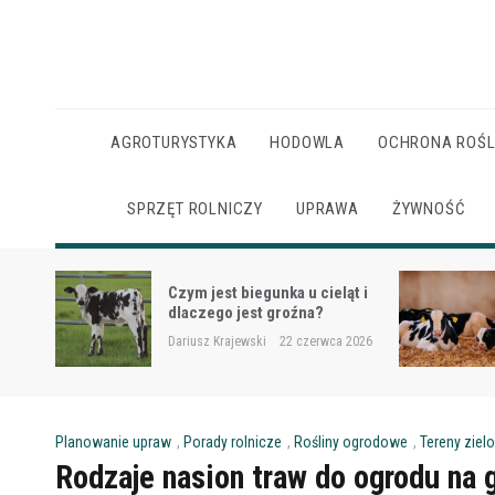
Skip
to
content
AGROTURYSTYKA
HODOWLA
OCHRONA ROŚL
SPRZĘT ROLNICZY
UPRAWA
ŻYWNOŚĆ
Ketoza u krów mlecznych –
ąt i
objawy, ryzyko i wsparcie
żywieniowe
 2026
Dariusz Krajewski
22 czerwca 2026
Planowanie upraw
,
Porady rolnicze
,
Rośliny ogrodowe
,
Tereny ziel
Rodzaje nasion traw do ogrodu na g