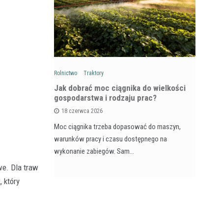
Rolnictwo
Traktory
Rol
: Na czym
Jak dobrać moc ciągnika do wielkości
Ja
wozów i
gospodarstwa i rodzaju prac?
si
18 czerwca 2026
Moc ciągnika trzeba dopasować do maszyn,
Pr
na maszyna,
warunków pracy i czasu dostępnego na
na
e dla
wykonanie zabiegów. Sam…
ja
we. Dla traw
 który