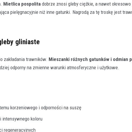
h.
Mietlica pospolita
dobrze znosi gleby ciężkie, a nawet okresowo
ca pielęgnacyjnie niż inne gatunki. Nagrodą za tę troskę jest traw
leby gliniaste
do zakładania trawników.
Mieszanki różnych gatunków i odmian p
rdziej odporny na zmienne warunki atmosferyczne i użytkowe.
stemu korzeniowego i odporności na suszę
 i intensywnego koloru
ci regeneracyjnych