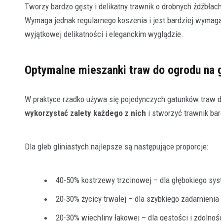
Tworzy bardzo gęsty i delikatny trawnik o drobnych źdźbłac
Wymaga jednak regularnego koszenia i jest bardziej wymagają
wyjątkowej delikatności i eleganckim wyglądzie.
Optymalne mieszanki traw do ogrodu na g
W praktyce rzadko używa się pojedynczych gatunków traw 
wykorzystać zalety każdego z nich
i stworzyć trawnik ba
Dla gleb gliniastych najlepsze są następujące proporcje:
40-50% kostrzewy trzcinowej – dla głębokiego sy
20-30% życicy trwałej – dla szybkiego zadarnienia
20-30% wiechliny łąkowej – dla gęstości i zdolnoś