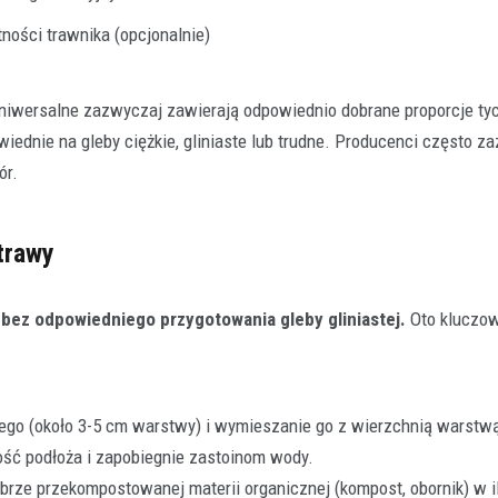
tności trawnika (opcjonalnie)
iwersalne zazwyczaj zawierają odpowiednio dobrane proporcje ty
dnie na gleby ciężkie, gliniaste lub trudne. Producenci często z
ór.
trawy
 bez odpowiedniego przygotowania gleby gliniastej.
Oto kluczow
ego (około 3-5 cm warstwy) i wymieszanie go z wierzchnią warstwą
ść podłoża i zapobiegnie zastoinom wody.
brze przekompostowanej materii organicznej (kompost, obornik) w i