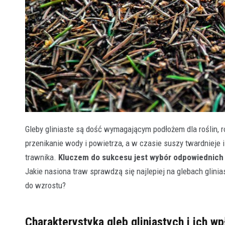
Gleby gliniaste są dość wymagającym podłożem dla roślin, ró
przenikanie wody i powietrza, a w czasie suszy twardnieje 
trawnika.
Kluczem do sukcesu jest wybór odpowiednich g
Jakie nasiona traw sprawdzą się najlepiej na glebach glini
do wzrostu?
Charakterystyka gleb gliniastych i ich w