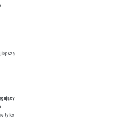
e
ajlepszą
ęgający
a
e tylko