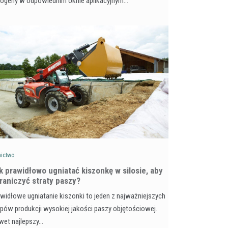
togeny w odpowiednim oknie aplikacyjnym…
nictwo
k prawidłowo ugniatać kiszonkę w silosie, aby
raniczyć straty paszy?
widłowe ugniatanie kiszonki to jeden z najważniejszych
pów produkcji wysokiej jakości paszy objętościowej.
wet najlepszy…