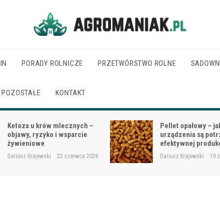
Agro Maniak
IN
PORADY ROLNICZE
PRZETWÓRSTWO ROLNE
SADOWN
POZOSTAŁE
KONTAKT
Pellet opałowy – jakie
Jak dobrać moc cią
urządzenia są potrzebne do
wielkości gospodar
efektywnej produkcji?
rodzaju prac?
Dariusz Krajewski
19 czerwca 2026
Dariusz Krajewski
18 