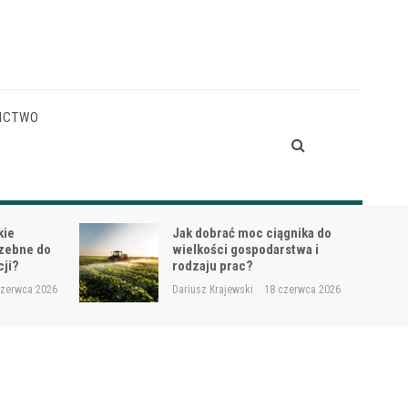
ICTWO
gnika do
Siewnik do trawy przy
stwa i
dosiewkach – jak uniknąć
nierównych wschodów?
czerwca 2026
Dariusz Krajewski
16 czerwca 2026