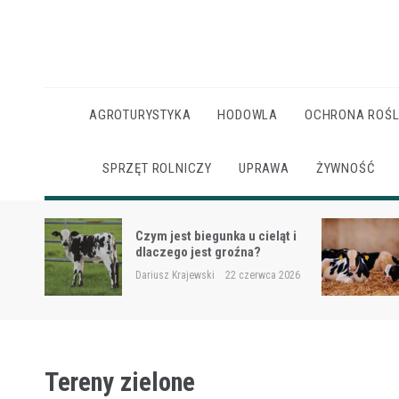
Skip
to
content
AGROTURYSTYKA
HODOWLA
OCHRONA ROŚL
SPRZĘT ROLNICZY
UPRAWA
ŻYWNOŚĆ
Ketoza u krów mlecznych –
ąt i
objawy, ryzyko i wsparcie
żywieniowe
 2026
Dariusz Krajewski
22 czerwca 2026
Tereny zielone