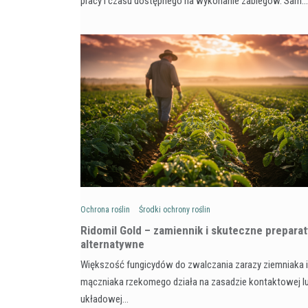
pracy i czasu dostępnego na wykonanie zabiegów. Sam…
Ochrona roślin
Środki ochrony roślin
Ridomil Gold – zamiennik i skuteczne preparat
alternatywne
Większość fungicydów do zwalczania zarazy ziemniaka i
mączniaka rzekomego działa na zasadzie kontaktowej l
układowej…