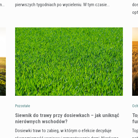
ym…
pierwszych tygodniach po wycieleniu. W tym czasie…
dos
op
Pozostałe
Och
Siewnik do trawy przy dosiewkach – jak uniknąć
To
nierównych wschodów?
fu
Dosiewki traw to zabieg, w którym o efekcie decyduje
Top