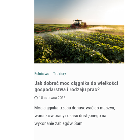
Rolnictwo
Traktory
Rol
: Na czym
Jak dobrać moc ciągnika do wielkości
Ja
wozów i
gospodarstwa i rodzaju prac?
si
18 czerwca 2026
Moc ciągnika trzeba dopasować do maszyn,
Pr
na maszyna,
warunków pracy i czasu dostępnego na
na
e dla
wykonanie zabiegów. Sam…
ja