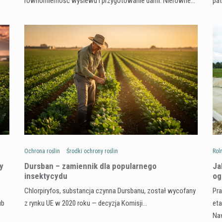
równomierność wysiewu i przygotowanie darni. Nierówne…
pa
Ochrona roślin
Środki ochrony roślin
Rol
y
Dursban – zamiennik dla popularnego
Ja
insektycydu
og
Chlorpiryfos, substancja czynna Dursbanu, został wycofany
Pra
ub
z rynku UE w 2020 roku — decyzja Komisji…
eta
Na