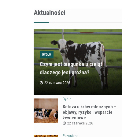
Aktualności
BYDŁO
Czym jest biegunka u cieląt i
dlaczego jest groźna?
22 czerwca 2026
Bydło
Ketoza u krów mlecznych –
objawy, ryzyko i wsparcie
żywieniowe
22 czerwca 2026
Pozostałe