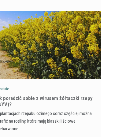
ostałe
ak poradzić sobie z wirusem żółtaczki rzepy
uYV)?
plantacjach rzepaku ozimego coraz częściej można
rafić na rośliny, które mają blaszki liściowe
zebarwione…