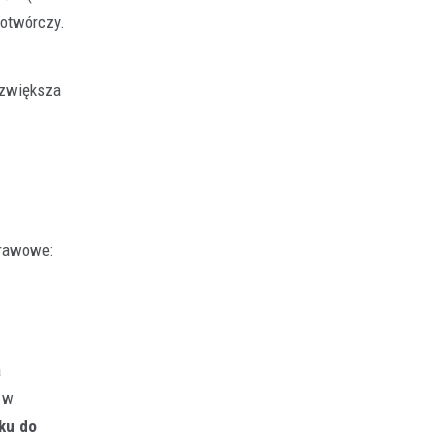
notwórczy.
 zwiększa
prawowe:
a
 w
ku do