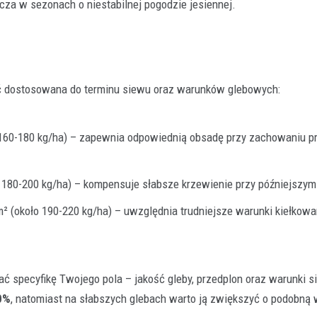
cza w sezonach o niestabilnej pogodzie jesiennej.
ć dostosowana do terminu siewu oraz warunków glebowych:
 160-180 kg/ha) – zapewnia odpowiednią obsadę przy zachowaniu pr
 180-200 kg/ha) – kompensuje słabsze krzewienie przy późniejszym
² (około 190-220 kg/ha) – uwzględnia trudniejsze warunki kiełkowan
ć specyfikę Twojego pola – jakość gleby, przedplon oraz warunki 
0%
, natomiast na słabszych glebach warto ją zwiększyć o podobną 