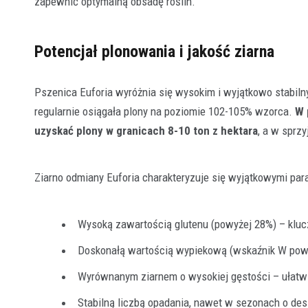
zapewnić optymalną obsadę roślin.
Potencjał plonowania i jakość ziarna
Pszenica Euforia wyróżnia się wysokim i wyjątkowo stabi
regularnie osiągała plony na poziomie 102-105% wzorca.
W 
uzyskać plony w granicach 8-10 ton z hektara
, a w sprz
Ziarno odmiany Euforia charakteryzuje się wyjątkowymi pa
Wysoką zawartością glutenu (powyżej 28%) – kluc
Doskonałą wartością wypiekową (wskaźnik W powy
Wyrównanym ziarnem o wysokiej gęstości – ułatw
Stabilną liczbą opadania, nawet w sezonach o de