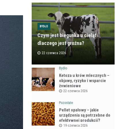
BYDŁO
Czym jest biegunka u cieląt i
dlaczego jest groźna?
22 czerwca 2026
Bydło
Ketoza u krów mlecznych –
objawy, ryzyko i wsparcie
żywieniowe
22 czerwca 2026
Pozostałe
Pellet opałowy – jakie
urządzenia są potrzebne do
efektywnej produkcji?
19 czerwca 2026