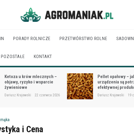
Agro Maniak
IN
PORADY ROLNICZE
PRZETWÓRSTWO ROLNE
SADOWN
POZOSTAŁE
KONTAKT
Pellet opałowy – jakie
Jak dobrać moc cią
urządzenia są potrzebne do
wielkości gospodar
efektywnej produkcji?
rodzaju prac?
Dariusz Krajewski
19 czerwca 2026
Dariusz Krajewski
18 
i mąka
ystyka i Cena