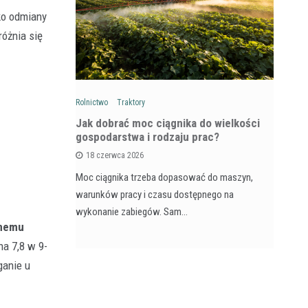
ko odmiany
óżnia się
Rolnictwo
Traktory
Rol
: Na czym
Jak dobrać moc ciągnika do wielkości
Ja
wozów i
gospodarstwa i rodzaju prac?
si
18 czerwca 2026
Moc ciągnika trzeba dopasować do maszyn,
Pr
na maszyna,
warunków pracy i czasu dostępnego na
na
e dla
wykonanie zabiegów. Sam…
ja
anemu
a 7,8 w 9-
ganie u