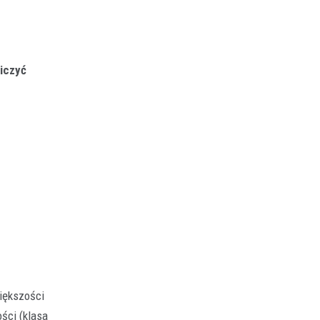
iczyć
iększości
ści (klasa