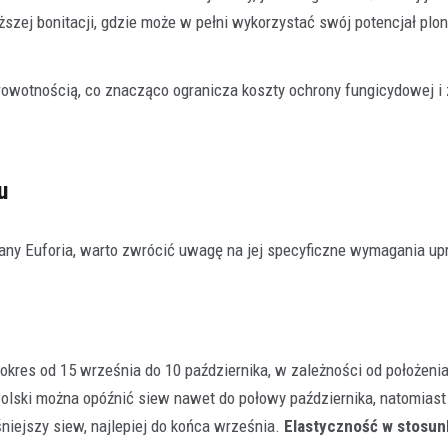
ższej bonitacji, gdzie może w pełni wykorzystać swój potencjał plo
rowotnością, co znacząco ogranicza koszty ochrony fungicydowej i
u
any Euforia, warto zwrócić uwagę na jej specyficzne wymagania u
okres od 15 września do 10 października, w zależności od położeni
olski można opóźnić siew nawet do połowy października, natomiast
ejszy siew, najlepiej do końca września.
Elastyczność w stosun