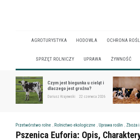
Skip
to
content
AGROTURYSTYKA
HODOWLA
OCHRONA ROŚL
SPRZĘT ROLNICZY
UPRAWA
ŻYWNOŚĆ
Ketoza u krów mlecznych –
ąt i
objawy, ryzyko i wsparcie
żywieniowe
 2026
Dariusz Krajewski
22 czerwca 2026
Przetwórstwo rolne
,
Rolnictwo ekologiczne
,
Uprawa roślin
,
Zboża 
Pszenica Euforia: Opis, Charakter