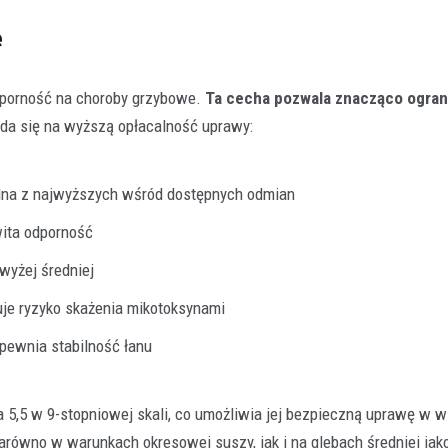
e
dporność na choroby grzybowe.
Ta cecha pozwala znacząco ogran
łada się na wyższą opłacalność uprawy:
dna z najwyższych wśród dostępnych odmian
wita odporność
owyżej średniej
uje ryzyko skażenia mikotoksynami
pewnia stabilność łanu
 5,5 w 9-stopniowej skali, co umożliwia jej bezpieczną uprawę w w
arówno w warunkach okresowej suszy, jak i na glebach średniej jako