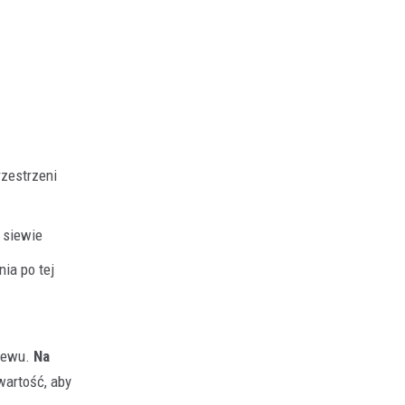
zestrzeni
 siewie
ia po tej
siewu.
Na
wartość, aby