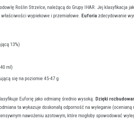
dowlę Roślin Strzelce, należącą do Grupy IHAR. Jej klasyfikacja ja
łe właściwości wypiekowe i przemiałowe.
Euforia
zdecydowanie wyr
ającą 13%)
Rolnictwo
Klucz do jakości w rolnictwie
polega konfekcjonowanie na
dlaczego jest tak ważne?
40 ml)
29 grudnia 2025
ującą się na poziomie 45-47 g
Współczesne rolnictwo to precyzyj
w której każdy element ma znaczeni
finalnego plonu. Aby…
lasyfikuje Euforię jako odmianę średnio wysoką.
Dzięki rozbudow
 odmiana ta wykazuje doskonałą odporność na wyleganie (ocenianą n
y intensywnym nawożeniu azotowym, które mogłoby spowodować wyle