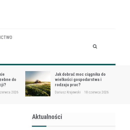
ICTWO
gnika do
Siewnik do trawy przy
stwa i
dosiewkach – jak uniknąć
nierównych wschodów?
czerwca 2026
Dariusz Krajewski
16 czerwca 2026
Aktualności