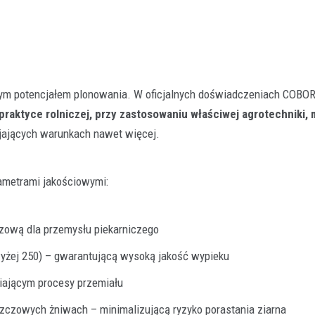
lnym potencjałem plonowania. W oficjalnych doświadczeniach COBO
praktyce rolniczej, przy zastosowaniu właściwej agrotechniki,
yjających warunkach nawet więcej.
rametrami jakościowymi:
zową dla przemysłu piekarniczego
żej 250) – gwarantującą wysoką jakość wypieku
iającym procesy przemiału
szczowych żniwach – minimalizującą ryzyko porastania ziarna