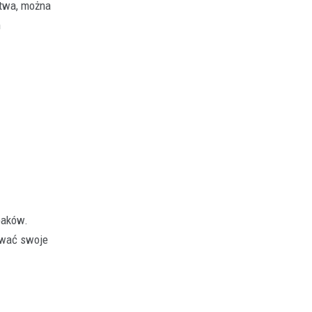
stwa, można
h
baków.
ować swoje