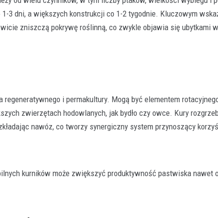
ży od wielu czynników, w tym liczby ptaków, wielkości wybiegu i p
1-3 dni, a większych konstrukcji co 1-2 tygodnie. Kluczowym wskaź
kowicie zniszczą pokrywę roślinną, co zwykle objawia się ubytkami w
twa regeneratywnego i permakultury. Mogą być elementem rotacyjne
szych zwierzętach hodowlanych, jak bydło czy owce. Kury rozgrze
ozkładając nawóz, co tworzy synergiczny system przynoszący korzyś
ilnych kurników może zwiększyć produktywność pastwiska nawet 