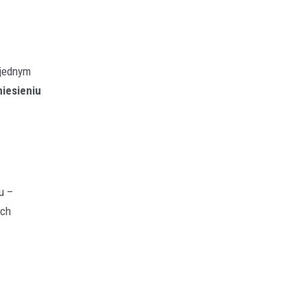
 jednym
niesieniu
u –
ych