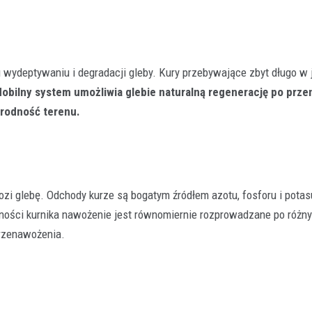
wydeptywaniu i degradacji gleby. Kury przebywające zbyt długo w
obilny system umożliwia glebie naturalną regenerację po prze
orodność terenu.
zi glebę. Odchody kurze są bogatym źródłem azotu, fosforu i potas
lności kurnika nawożenie jest równomiernie rozprowadzane po różn
rzenawożenia.