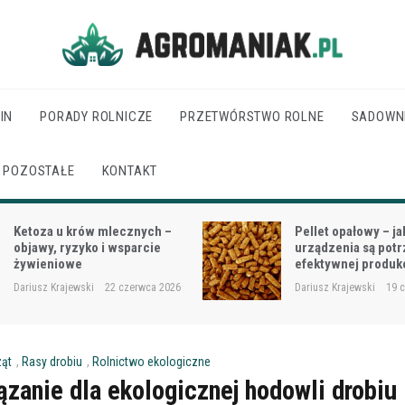
Agro Maniak
IN
PORADY ROLNICZE
PRZETWÓRSTWO ROLNE
SADOWN
POZOSTAŁE
KONTAKT
Pellet opałowy – jakie
Jak dobrać moc cią
urządzenia są potrzebne do
wielkości gospodar
efektywnej produkcji?
rodzaju prac?
Dariusz Krajewski
19 czerwca 2026
Dariusz Krajewski
18 
ząt
,
Rasy drobiu
,
Rolnictwo ekologiczne
ązanie dla ekologicznej hodowli drobiu