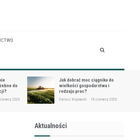
ICTWO
gnika do
Siewnik do trawy przy
stwa i
dosiewkach – jak uniknąć
nierównych wschodów?
czerwca 2026
Dariusz Krajewski
16 czerwca 2026
Aktualności