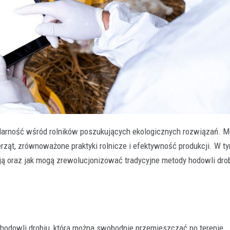
arność wśród rolników poszukujących ekologicznych rozwiązań. M
erząt, zrównoważone praktyki rolnicze i efektywność produkcji. W ty
rują oraz jak mogą zrewolucjonizować tradycyjne metody hodowli dro
 hodowli drobiu, którą można swobodnie przemieszczać po terenie