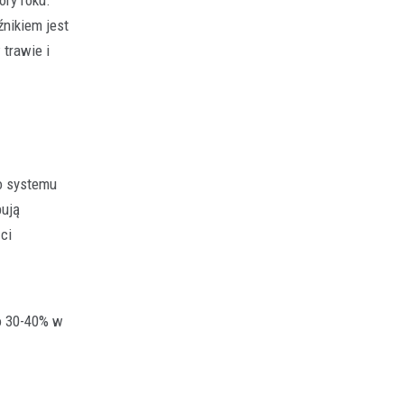
ory roku.
nikiem jest
 trawie i
go systemu
bują
ci
o 30-40% w