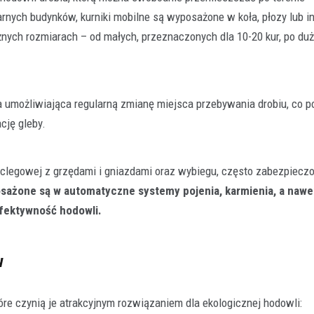
rnych budynków, kurniki mobilne są wyposażone w koła, płozy lub i
óżnych rozmiarach – od małych, przeznaczonych dla 10-20 kur, po du
a umożliwiająca regularną zmianę miejsca przebywania drobiu, co 
Rolnictwo
cję gleby.
Klucz do jakości w rolnictwie
polega konfekcjonowanie na
dlaczego jest tak ważne?
oclegowej z grzędami i gniazdami oraz wybiegu, często zabezpiecz
29 grudnia 2025
żone są w automatyczne systemy pojenia, karmienia, a nawet
Współczesne rolnictwo to precyzyj
efektywność hodowli.
w której każdy element ma znaczeni
finalnego plonu. Aby…
w
tóre czynią je atrakcyjnym rozwiązaniem dla ekologicznej hodowli: