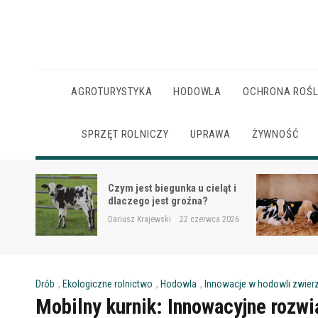
Skip
to
content
AGROTURYSTYKA
HODOWLA
OCHRONA ROŚL
SPRZĘT ROLNICZY
UPRAWA
ŻYWNOŚĆ
Ketoza u krów mlecznych –
ąt i
objawy, ryzyko i wsparcie
żywieniowe
 2026
Dariusz Krajewski
22 czerwca 2026
Drób
,
Ekologiczne rolnictwo
,
Hodowla
,
Innowacje w hodowli zwier
Mobilny kurnik: Innowacyjne rozwi