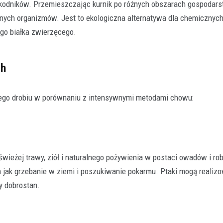
zkodników. Przemieszczając kurnik po różnych obszarach gospodar
danych organizmów. Jest to ekologiczna alternatywa dla chemicznyc
go białka zwierzęcego.
ch
nego drobiu w porównaniu z intensywnymi metodami chowu:
wieżej trawy, ziół i naturalnego pożywienia w postaci owadów i ro
h jak grzebanie w ziemi i poszukiwanie pokarmu. Ptaki mogą realiz
y dobrostan.