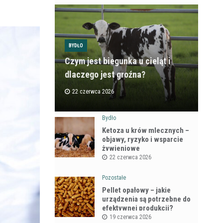
BYDŁO
Czym jest biegunka u cieląt i
dlaczego jest groźna?
22 czerwca 2026
Bydło
Ketoza u krów mlecznych –
objawy, ryzyko i wsparcie
żywieniowe
22 czerwca 2026
Pozostałe
Pellet opałowy – jakie
urządzenia są potrzebne do
efektywnej produkcji?
19 czerwca 2026