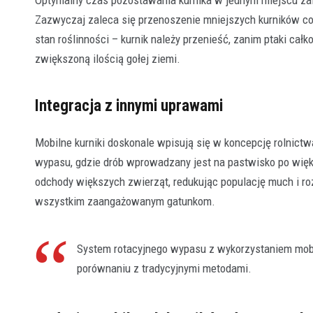
Optymalny czas pozostawania kurnika w jednym miejscu zale
Zazwyczaj zaleca się przenoszenie mniejszych kurników co 
stan roślinności – kurnik należy przenieść, zanim ptaki cał
zwiększoną ilością gołej ziemi.
Integracja z innymi uprawami
Mobilne kurniki doskonale wpisują się w koncepcję rolnic
wypasu, gdzie drób wprowadzany jest na pastwisko po więk
odchody większych zwierząt, redukując populację much i r
wszystkim zaangażowanym gatunkom.
System rotacyjnego wypasu z wykorzystaniem mob
porównaniu z tradycyjnymi metodami.