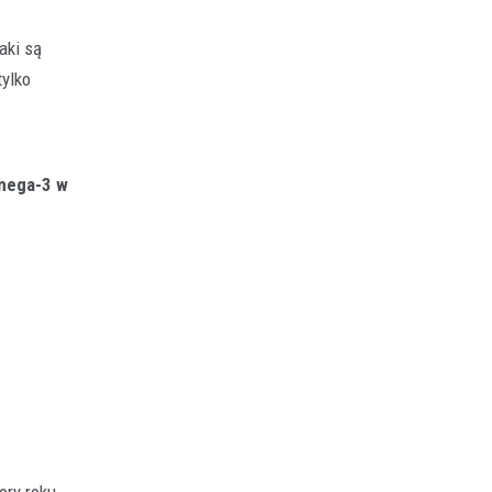
aki są
tylko
omega-3 w