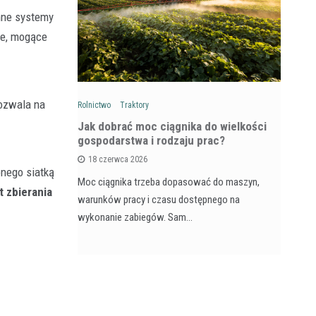
nne systemy
że, mogące
pozwala na
Rolnictwo
Traktory
Rol
: Na czym
Jak dobrać moc ciągnika do wielkości
Ja
wozów i
gospodarstwa i rodzaju prac?
si
18 czerwca 2026
onego siatką
Moc ciągnika trzeba dopasować do maszyn,
Pr
 zbierania
na maszyna,
warunków pracy i czasu dostępnego na
na
e dla
wykonanie zabiegów. Sam…
ja