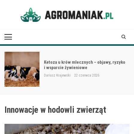
Skip
to
content
Agro Maniak
Ketoza u krów mlecznych – objawy, ryzyko
i wsparcie żywieniowe
Dariusz Krajewski
22 czerwca 2026
Innowacje w hodowli zwierząt