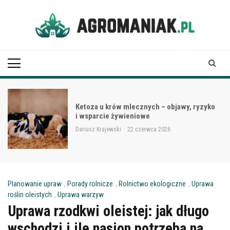
Skip
to
content
Agro Maniak
Ketoza u krów mlecznych – objawy, ryzyko
i wsparcie żywieniowe
Dariusz Krajewski
22 czerwca 2026
Planowanie upraw
,
Porady rolnicze
,
Rolnictwo ekologiczne
,
Uprawa
roślin oleistych
,
Uprawa warzyw
Uprawa rzodkwi oleistej: jak długo
wschodzi i ile nasion potrzeba na