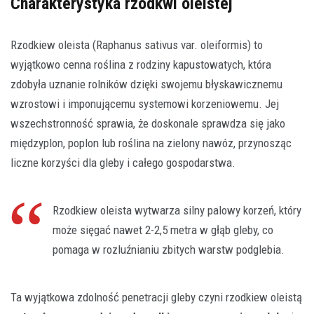
Charakterystyka rzodkwi oleistej
Rzodkiew oleista (Raphanus sativus var. oleiformis) to
wyjątkowo cenna roślina z rodziny kapustowatych, która
zdobyła uznanie rolników dzięki swojemu błyskawicznemu
wzrostowi i imponującemu systemowi korzeniowemu. Jej
wszechstronność sprawia, że doskonale sprawdza się jako
międzyplon, poplon lub roślina na zielony nawóz, przynosząc
liczne korzyści dla gleby i całego gospodarstwa.
Rzodkiew oleista wytwarza silny palowy korzeń, który
może sięgać nawet 2-2,5 metra w głąb gleby, co
pomaga w rozluźnianiu zbitych warstw podglebia.
Ta wyjątkowa zdolność penetracji gleby czyni rzodkiew oleistą