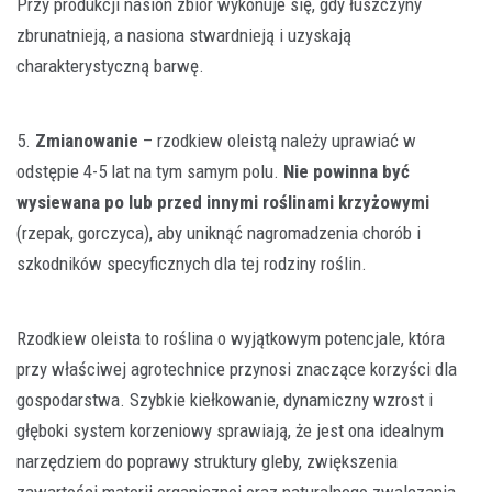
Przy produkcji nasion zbiór wykonuje się, gdy łuszczyny
zbrunatnieją, a nasiona stwardnieją i uzyskają
charakterystyczną barwę.
5.
Zmianowanie
– rzodkiew oleistą należy uprawiać w
odstępie 4-5 lat na tym samym polu.
Nie powinna być
wysiewana po lub przed innymi roślinami krzyżowymi
(rzepak, gorczyca), aby uniknąć nagromadzenia chorób i
szkodników specyficznych dla tej rodziny roślin.
Rzodkiew oleista to roślina o wyjątkowym potencjale, która
przy właściwej agrotechnice przynosi znaczące korzyści dla
gospodarstwa. Szybkie kiełkowanie, dynamiczny wzrost i
głęboki system korzeniowy sprawiają, że jest ona idealnym
narzędziem do poprawy struktury gleby, zwiększenia
zawartości materii organicznej oraz naturalnego zwalczania