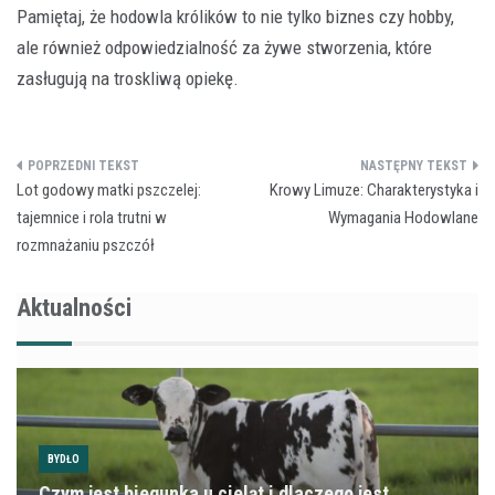
Pamiętaj, że hodowla królików to nie tylko biznes czy hobby,
ale również odpowiedzialność za żywe stworzenia, które
zasługują na troskliwą opiekę.
Nawigacja
Lot godowy matki pszczelej:
Krowy Limuze: Charakterystyka i
wpisu
tajemnice i rola trutni w
Wymagania Hodowlane
rozmnażaniu pszczół
Aktualności
BYDŁO
Czym jest biegunka u cieląt i dlaczego jest