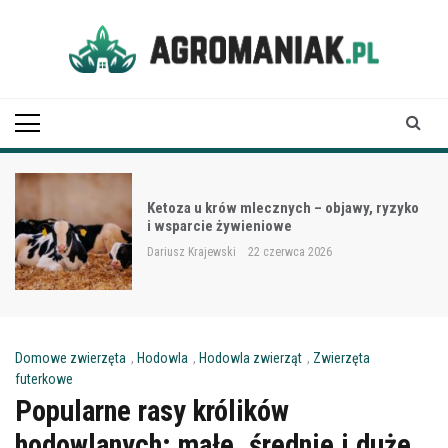
Skip
to
content
Agro Maniak
Ketoza u krów mlecznych – objawy, ryzyko
i wsparcie żywieniowe
Dariusz Krajewski
22 czerwca 2026
Domowe zwierzęta
,
Hodowla
,
Hodowla zwierząt
,
Zwierzęta
futerkowe
Popularne rasy królików
hodowlanych: małe, średnie i duże