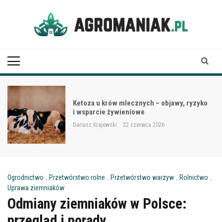
Skip
to
content
Agro Maniak
Ketoza u krów mlecznych – objawy, ryzyko
i wsparcie żywieniowe
Dariusz Krajewski
22 czerwca 2026
Ogrodnictwo
,
Przetwórstwo rolne
,
Przetwórstwo warzyw
,
Rolnictwo
,
Uprawa ziemniaków
Odmiany ziemniaków w Polsce:
przegląd i porady