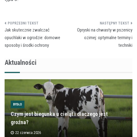
Nawigacja
Jak skutecznie zwalczać
Opryski na chwasty w pszenicy
wpisu
opuchlaki w ogrodzie: domowe
ozimej: optymalne terminy i
sposoby i środki ochrony
techniki
Aktualności
BYDŁO
Czym jest biegunka u cieląt i dlaczego jest
groźna?
22 czerwca 2026