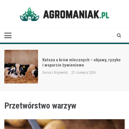
Skip
to
content
Agro Maniak
Ketoza u krów mlecznych – objawy, ryzyko
i wsparcie żywieniowe
Dariusz Krajewski
22 czerwca 2026
Przetwórstwo warzyw