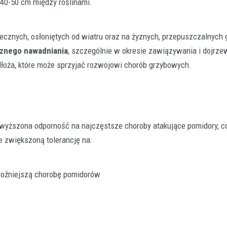
40-50 cm między roślinami.
necznych, osłoniętych od wiatru oraz na żyznych, przepuszczalnych 
znego nawadniania
, szczególnie w okresie zawiązywania i dojrze
łoża, które może sprzyjać rozwojowi chorób grzybowych.
dwyższona odporność na najczęstsze choroby atakujące pomidory, c
e zwiększoną tolerancję na:
groźniejszą chorobę pomidorów