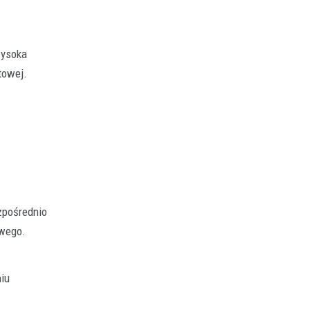
wysoka
towej.
zpośrednio
owego.
iu