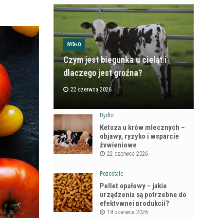
BYDŁO
Czym jest biegunka u cieląt i
dlaczego jest groźna?
22 czerwca 2026
Bydło
Ketoza u krów mlecznych –
objawy, ryzyko i wsparcie
żywieniowe
22 czerwca 2026
Pozostałe
Pellet opałowy – jakie
urządzenia są potrzebne do
efektywnej produkcji?
19 czerwca 2026