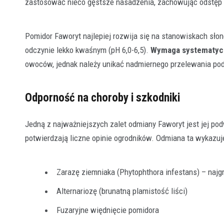
zastosować nieco gęstsze nasadzenia, zachowując odstęp 
Pomidor Faworyt najlepiej rozwija się na stanowiskach sło
odczynie lekko kwaśnym (pH 6,0-6,5).
Wymaga systematyc
owoców, jednak należy unikać nadmiernego przelewania pod
Odporność na choroby i szkodniki
Jedną z najważniejszych zalet odmiany Faworyt jest jej po
potwierdzają liczne opinie ogrodników. Odmiana ta wykazuj
Zarazę ziemniaka (Phytophthora infestans) – naj
Alternariozę (brunatną plamistość liści)
Fuzaryjne więdnięcie pomidora