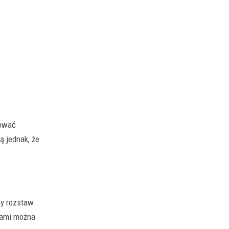
dować
ą jednak, że
ny rozstaw
nami można