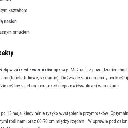
atym kształtem
ią nasion
waśnym smakiem
pekty
ścią w zakresie warunków uprawy
. Można ją z powodzeniem ho
ami (tunele foliowe, szklarnie). Doświadczeni ogrodnicy podkreślaj
gdzie rośliny są chronione przed nieprzewidywalnymi warunkami
 po 15 maja, kiedy minie ryzyko wystąpienia przymrozków. Optymal
nymi roślinami oraz 60-70 cm między rzędami. W uprawie pod osło