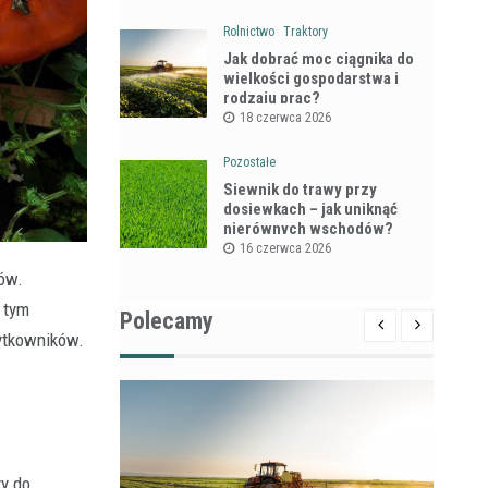
Rolnictwo
Traktory
Jak dobrać moc ciągnika do
wielkości gospodarstwa i
rodzaju prac?
18 czerwca 2026
Pozostałe
Siewnik do trawy przy
dosiewkach – jak uniknąć
nierównych wschodów?
16 czerwca 2026
ów.
 tym
Polecamy
żytkowników.
y do