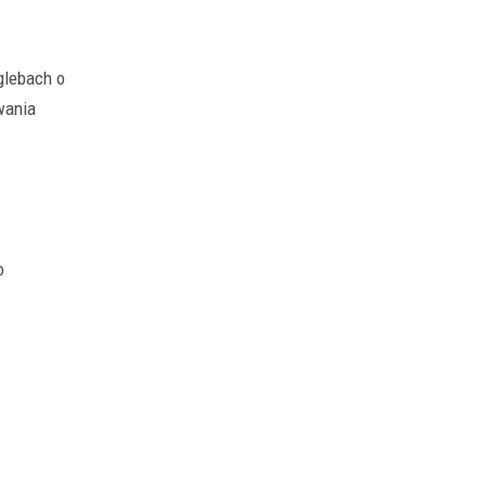
glebach o
wania
o