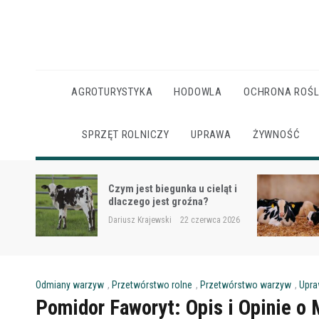
Skip
to
content
AGROTURYSTYKA
HODOWLA
OCHRONA ROŚL
SPRZĘT ROLNICZY
UPRAWA
ŻYWNOŚĆ
Ketoza u krów mlecznych –
ąt i
objawy, ryzyko i wsparcie
żywieniowe
 2026
Dariusz Krajewski
22 czerwca 2026
Odmiany warzyw
,
Przetwórstwo rolne
,
Przetwórstwo warzyw
,
Upra
Pomidor Faworyt: Opis i Opinie o 