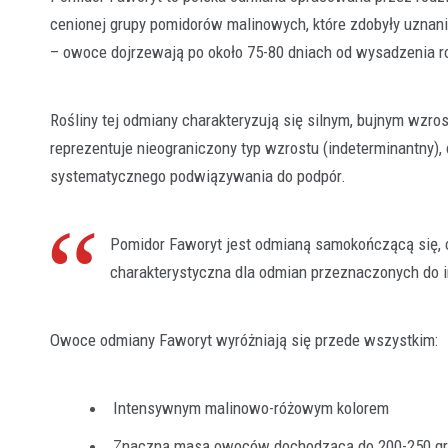
cenionej grupy pomidorów malinowych, które zdobyły uznan
– owoce dojrzewają po około 75-80 dniach od wysadzenia r
Rośliny tej odmiany charakteryzują się silnym, bujnym wz
reprezentuje nieograniczony typ wzrostu (indeterminantny
systematycznego podwiązywania do podpór.
Pomidor Faworyt jest odmianą samokończącą się, 
charakterystyczna dla odmian przeznaczonych do 
Owoce odmiany Faworyt wyróżniają się przede wszystkim:
Intensywnym malinowo-różowym kolorem
Znaczną masą owoców dochodzącą do 200-250 