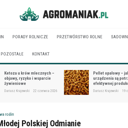
Agro Maniak
IN
PORADY ROLNICZE
PRZETWÓRSTWO ROLNE
SADOWN
POZOSTAŁE
KONTAKT
Pellet opałowy – jakie
Jak dobrać moc cią
urządzenia są potrzebne do
wielkości gospodar
efektywnej produkcji?
rodzaju prac?
Dariusz Krajewski
19 czerwca 2026
Dariusz Krajewski
18 
wa roślin
Młodej Polskiej Odmianie