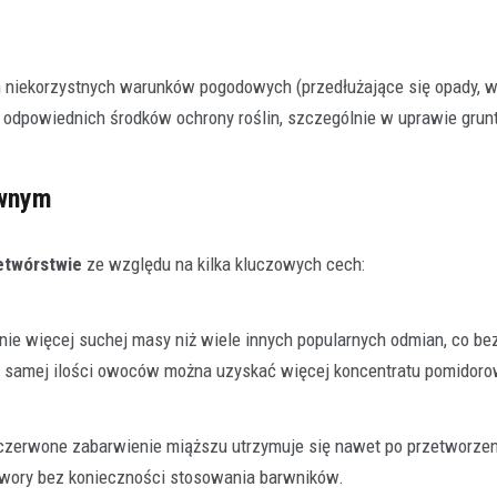
 niekorzystnych warunków pogodowych (przedłużające się opady, 
e odpowiednich środków ochrony roślin, szczególnie w uprawie grun
ywnym
etwórstwie
ze względu na kilka kluczowych cech:
ie więcej suchej masy niż wiele innych popularnych odmian, co be
ej samej ilości owoców można uzyskać więcej koncentratu pomidor
czerwone zabarwienie miąższu utrzymuje się nawet po przetworzen
twory bez konieczności stosowania barwników.