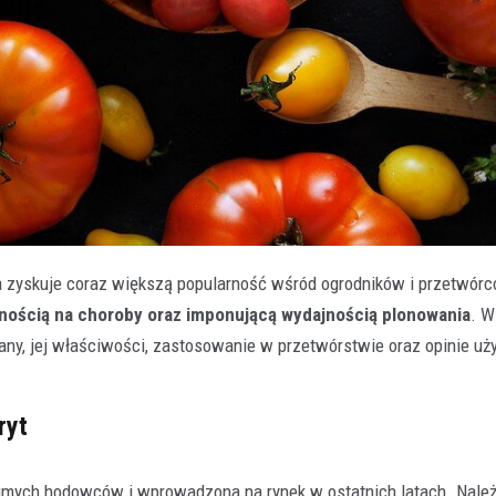
 zyskuje coraz większą popularność wśród ogrodników i przetwórc
ością na choroby oraz imponującą wydajnością plonowania
. W
iany, jej właściwości, zastosowanie w przetwórstwie oraz opinie u
ryt
imych hodowców i wprowadzona na rynek w ostatnich latach. Należ