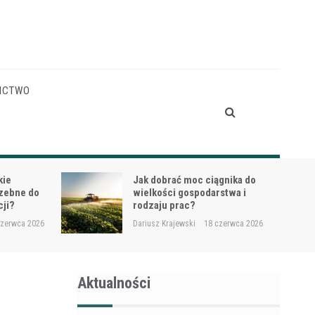
ICTWO
gnika do
Siewnik do trawy przy
stwa i
dosiewkach – jak uniknąć
nierównych wschodów?
czerwca 2026
Dariusz Krajewski
16 czerwca 2026
Aktualności