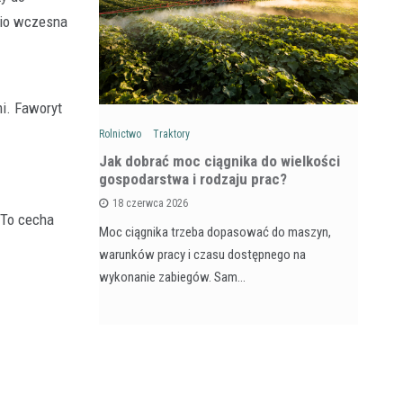
nio wczesna
i. Faworyt
Rolnictwo
Traktory
Rol
: Na czym
Jak dobrać moc ciągnika do wielkości
Ja
wozów i
gospodarstwa i rodzaju prac?
si
18 czerwca 2026
 To cecha
Moc ciągnika trzeba dopasować do maszyn,
Pr
na maszyna,
warunków pracy i czasu dostępnego na
na
e dla
wykonanie zabiegów. Sam…
ja