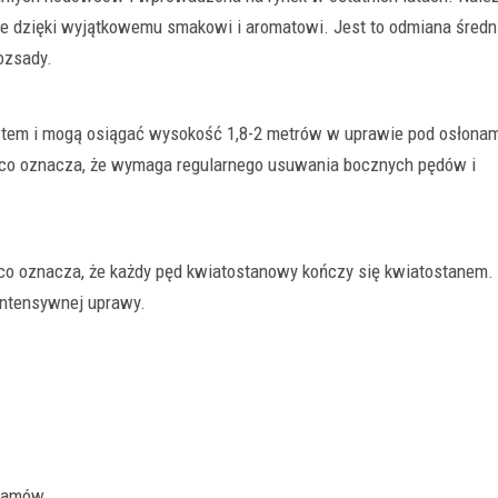
ie dzięki wyjątkowemu smakowi i aromatowi. Jest to odmiana śred
ozsady.
rostem i mogą osiągać wysokość 1,8-2 metrów w uprawie pod osłonam
), co oznacza, że wymaga regularnego usuwania bocznych pędów i
Rolnictwo
Klucz do jakości w rolnictwie
polega konfekcjonowanie na
dlaczego jest tak ważne?
co oznacza, że każdy pęd kwiatostanowy kończy się kwiatostanem.
29 grudnia 2025
intensywnej uprawy.
Współczesne rolnictwo to precyzyj
w której każdy element ma znaczeni
finalnego plonu. Aby…
gramów