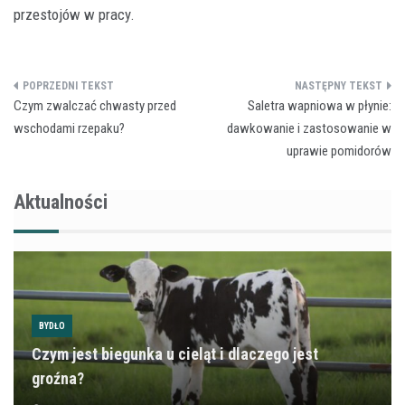
przestojów w pracy.
Nawigacja
​Czym zwalczać chwasty przed
Saletra wapniowa w płynie:
wpisu
wschodami rzepaku?
dawkowanie i zastosowanie w
uprawie pomidorów
Aktualności
BYDŁO
Czym jest biegunka u cieląt i dlaczego jest
groźna?