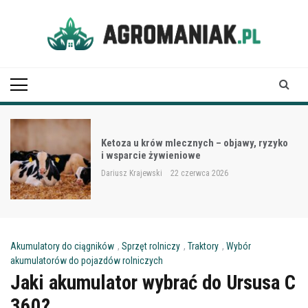
Skip
to
content
Agro Maniak
Ketoza u krów mlecznych – objawy, ryzyko
i wsparcie żywieniowe
Dariusz Krajewski
22 czerwca 2026
Akumulatory do ciągników
,
Sprzęt rolniczy
,
Traktory
,
Wybór
akumulatorów do pojazdów rolniczych
Jaki akumulator wybrać do Ursusa C
360?