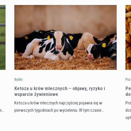
Bydło
Poz
Ketoza u krów mlecznych – objawy, ryzyko i
Pe
wsparcie żywieniowe
do
Ketoza u krów mlecznych najczęściej pojawia się w
Pro
ym…
pierwszych tygodniach po wycieleniu. W tym czasie…
dos
op