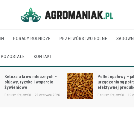
Agro Maniak
IN
PORADY ROLNICZE
PRZETWÓRSTWO ROLNE
SADOWN
POZOSTAŁE
KONTAKT
Pellet opałowy – jakie
Jak dobrać moc cią
urządzenia są potrzebne do
wielkości gospodar
efektywnej produkcji?
rodzaju prac?
Dariusz Krajewski
19 czerwca 2026
Dariusz Krajewski
18 