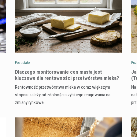
Pozostałe
Poz
:
Dlaczego monitorowanie cen masła jest
​J
kluczowe dla rentowności przetwórstwa mleka?
(T
Rentowność przetwórstwa mleka w coraz większym
Na 
stopniu zależy od zdolności szybkiego reagowania na
nat
zmiany rynkowe.…
pr