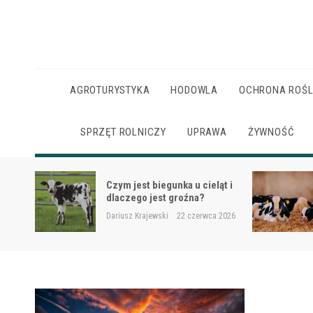
Skip
to
content
AGROTURYSTYKA
HODOWLA
OCHRONA ROŚL
SPRZĘT ROLNICZY
UPRAWA
ŻYWNOŚĆ
Ketoza u krów mlecznych –
ąt i
objawy, ryzyko i wsparcie
żywieniowe
 2026
Dariusz Krajewski
22 czerwca 2026