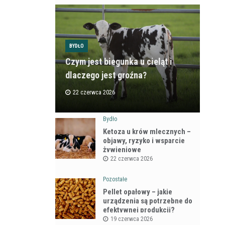
BYDŁO
Czym jest biegunka u cieląt i
dlaczego jest groźna?
22 czerwca 2026
Bydło
Ketoza u krów mlecznych –
objawy, ryzyko i wsparcie
żywieniowe
22 czerwca 2026
Pozostałe
Pellet opałowy – jakie
urządzenia są potrzebne do
efektywnej produkcji?
19 czerwca 2026