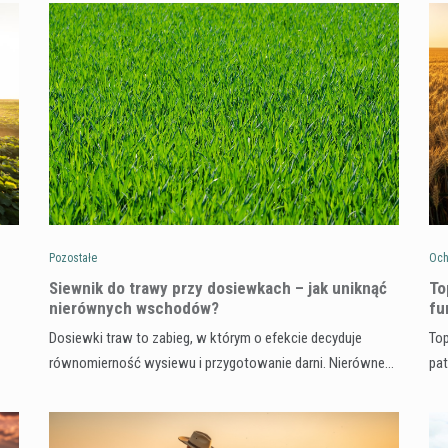
Pozostałe
Och
Siewnik do trawy przy dosiewkach – jak uniknąć
To
nierównych wschodów?
fu
Dosiewki traw to zabieg, w którym o efekcie decyduje
Top
równomierność wysiewu i przygotowanie darni. Nierówne…
pa