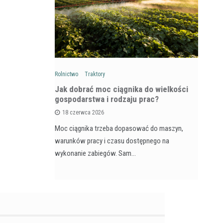
Rolnictwo
Traktory
Rol
: Na czym
Jak dobrać moc ciągnika do wielkości
Ja
wozów i
gospodarstwa i rodzaju prac?
si
18 czerwca 2026
Moc ciągnika trzeba dopasować do maszyn,
Pr
na maszyna,
warunków pracy i czasu dostępnego na
na
e dla
wykonanie zabiegów. Sam…
ja