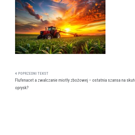
Nawigacja
Flufenacet a zwalczanie miotły zbożowej – ostatnia szansa na sku
wpisu
oprysk?