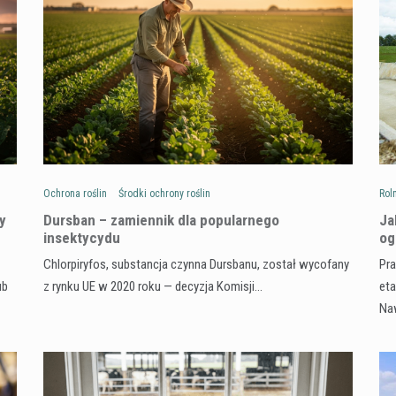
Ochrona roślin
Środki ochrony roślin
Rol
y
Dursban – zamiennik dla popularnego
Ja
insektycydu
og
Chlorpiryfos, substancja czynna Dursbanu, został wycofany
Pra
ub
z rynku UE w 2020 roku — decyzja Komisji…
eta
Na