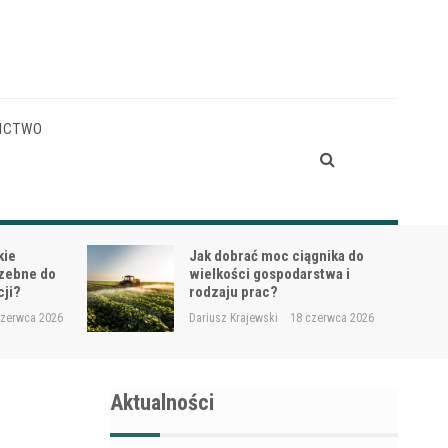
ICTWO
gnika do
Siewnik do trawy przy
stwa i
dosiewkach – jak uniknąć
nierównych wschodów?
czerwca 2026
Dariusz Krajewski
16 czerwca 2026
Aktualności