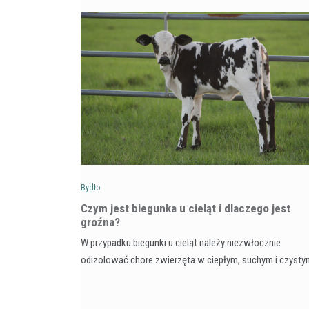
Bydło
Czym jest biegunka u cieląt i dlaczego jest
groźna?
W przypadku biegunki u cieląt należy niezwłocznie
odizolować chore zwierzęta w ciepłym, suchym i czyst