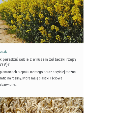
ostałe
ak poradzić sobie z wirusem żółtaczki rzepy
uYV)?
plantacjach rzepaku ozimego coraz częściej można
rafić na rośliny, które mają blaszki liściowe
zebarwione…