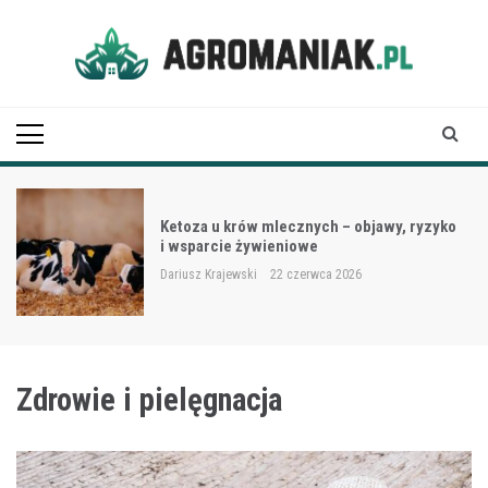
Skip
to
content
Agro Maniak
Ketoza u krów mlecznych – objawy, ryzyko
i wsparcie żywieniowe
Dariusz Krajewski
22 czerwca 2026
Zdrowie i pielęgnacja