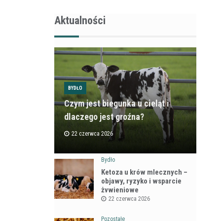
Aktualności
BYDŁO
Czym jest biegunka u cieląt i
dlaczego jest groźna?
22 czerwca 2026
Bydło
Ketoza u krów mlecznych –
objawy, ryzyko i wsparcie
żywieniowe
22 czerwca 2026
Pozostałe