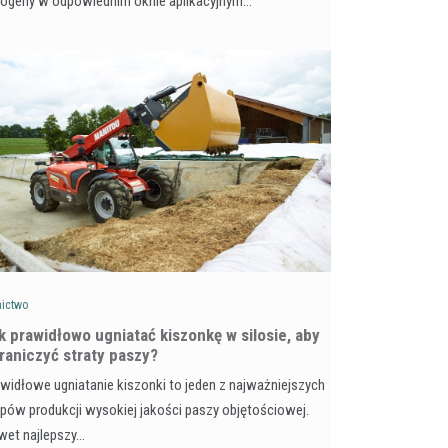
togeny w odpowiednim oknie aplikacyjnym…
nictwo
k prawidłowo ugniatać kiszonkę w silosie, aby
raniczyć straty paszy?
widłowe ugniatanie kiszonki to jeden z najważniejszych
pów produkcji wysokiej jakości paszy objętościowej.
wet najlepszy…