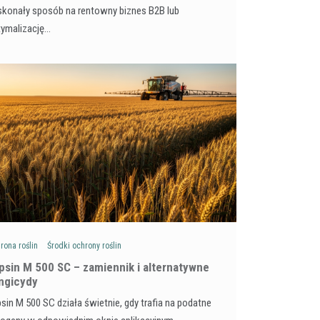
konały sposób na rentowny biznes B2B lub
tymalizację…
rona roślin
Środki ochrony roślin
psin M 500 SC – zamiennik i alternatywne
ngicydy
sin M 500 SC działa świetnie, gdy trafia na podatne