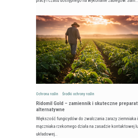
pracy i czasu dostępnego na wykonanie zabiegów. Sam…
Ochrona roślin
Środki ochrony roślin
Ridomil Gold – zamiennik i skuteczne preparat
alternatywne
Większość fungicydów do zwalczania zarazy ziemniaka i
mączniaka rzekomego działa na zasadzie kontaktowej l
układowej…