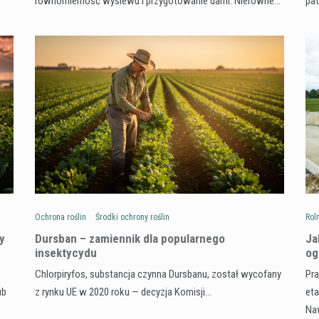
równomierność wysiewu i przygotowanie darni. Nierówne…
pa
Ochrona roślin
Środki ochrony roślin
Rol
y
Dursban – zamiennik dla popularnego
Ja
insektycydu
og
Chlorpiryfos, substancja czynna Dursbanu, został wycofany
Pra
ub
z rynku UE w 2020 roku — decyzja Komisji…
eta
Na