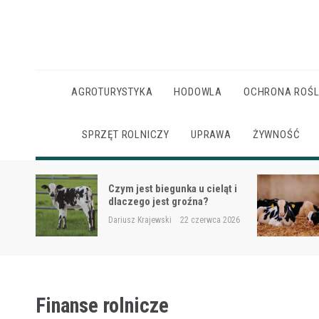
Skip
to
content
AGROTURYSTYKA
HODOWLA
OCHRONA ROŚL
SPRZĘT ROLNICZY
UPRAWA
ŻYWNOŚĆ
Ketoza u krów mlecznych –
ąt i
objawy, ryzyko i wsparcie
żywieniowe
 2026
Dariusz Krajewski
22 czerwca 2026
Finanse rolnicze