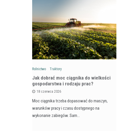
Rolnictwo
Traktory
Rol
: Na czym
Jak dobrać moc ciągnika do wielkości
Ja
wozów i
gospodarstwa i rodzaju prac?
si
18 czerwca 2026
Moc ciągnika trzeba dopasować do maszyn,
Pr
na maszyna,
warunków pracy i czasu dostępnego na
na
e dla
wykonanie zabiegów. Sam…
ja