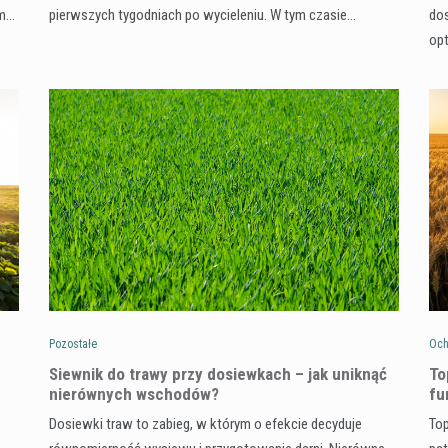
ym…
pierwszych tygodniach po wycieleniu. W tym czasie…
dos
op
Pozostałe
Och
Siewnik do trawy przy dosiewkach – jak uniknąć
To
nierównych wschodów?
fu
Dosiewki traw to zabieg, w którym o efekcie decyduje
Top