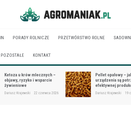
Agro Maniak
IN
PORADY ROLNICZE
PRZETWÓRSTWO ROLNE
SADOWN
POZOSTAŁE
KONTAKT
Pellet opałowy – jakie
Jak dobrać moc cią
urządzenia są potrzebne do
wielkości gospodar
efektywnej produkcji?
rodzaju prac?
Dariusz Krajewski
19 czerwca 2026
Dariusz Krajewski
18 