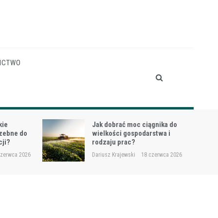
ICTWO
gnika do
Siewnik do trawy przy
stwa i
dosiewkach – jak uniknąć
nierównych wschodów?
czerwca 2026
Dariusz Krajewski
16 czerwca 2026