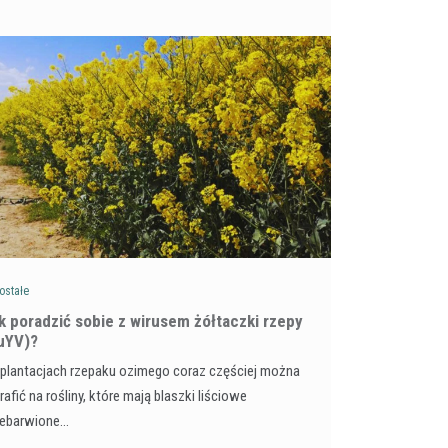
ostałe
ak poradzić sobie z wirusem żółtaczki rzepy
uYV)?
plantacjach rzepaku ozimego coraz częściej można
rafić na rośliny, które mają blaszki liściowe
zebarwione…