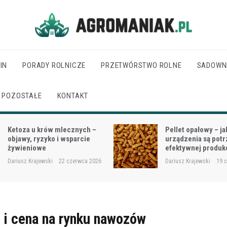
Agro Maniak
IN
PORADY ROLNICZE
PRZETWÓRSTWO ROLNE
SADOWN
POZOSTAŁE
KONTAKT
Pellet opałowy – jakie
Jak dobrać moc cią
urządzenia są potrzebne do
wielkości gospodar
efektywnej produkcji?
rodzaju prac?
Dariusz Krajewski
19 czerwca 2026
Dariusz Krajewski
18 
 i cena na rynku nawozów