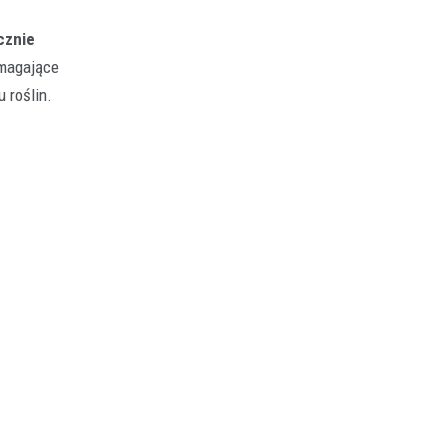
cznie
ymagające
 roślin.