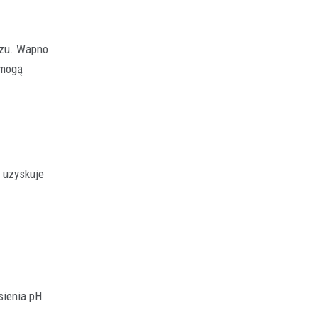
ezu. Wapno
 mogą
 uzyskuje
sienia pH