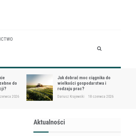
ICTWO
gnika do
Siewnik do trawy przy
stwa i
dosiewkach – jak uniknąć
nierównych wschodów?
czerwca 2026
Dariusz Krajewski
16 czerwca 2026
Aktualności