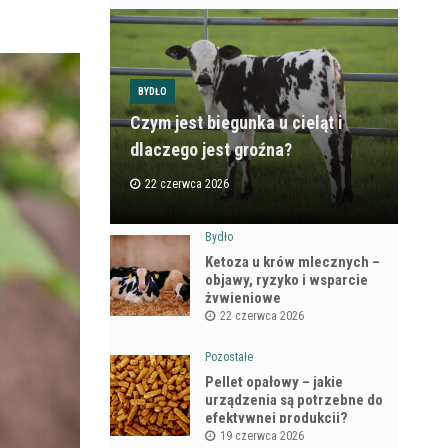
BYDŁO
Czym jest biegunka u cieląt i
dlaczego jest groźna?
22 czerwca 2026
Bydło
Ketoza u krów mlecznych –
objawy, ryzyko i wsparcie
żywieniowe
22 czerwca 2026
Pozostałe
Pellet opałowy – jakie
urządzenia są potrzebne do
efektywnej produkcji?
19 czerwca 2026