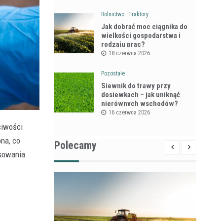
Rolnictwo
Traktory
Jak dobrać moc ciągnika do
wielkości gospodarstwa i
rodzaju prac?
18 czerwca 2026
Pozostałe
Siewnik do trawy przy
dosiewkach – jak uniknąć
nierównych wschodów?
16 czerwca 2026
ciwości
pna, co
Polecamy
osowania