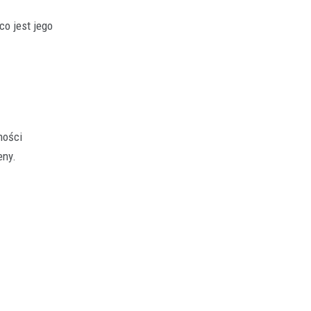
o jest jego
ności
eny.