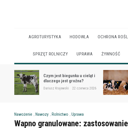
Skip
to
content
AGROTURYSTYKA
HODOWLA
OCHRONA ROŚL
SPRZĘT ROLNICZY
UPRAWA
ŻYWNOŚĆ
Ketoza u krów mlecznych –
ąt i
objawy, ryzyko i wsparcie
żywieniowe
 2026
Dariusz Krajewski
22 czerwca 2026
Nawożenie
,
Nawozy
,
Rolnictwo
,
Uprawa
Wapno granulowane: zastosowanie