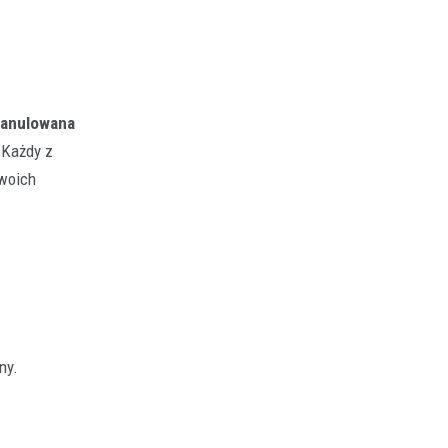
ranulowana
 Każdy z
swoich
ny.