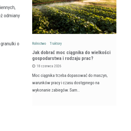
iennych,
eż odmiany
granulki o
Rolnictwo
Traktory
Rol
: Na czym
Jak dobrać moc ciągnika do wielkości
Ja
wozów i
gospodarstwa i rodzaju prac?
si
18 czerwca 2026
Moc ciągnika trzeba dopasować do maszyn,
Pr
na maszyna,
warunków pracy i czasu dostępnego na
na
e dla
wykonanie zabiegów. Sam…
ja