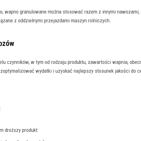
o, wapno granulowane można stosować razem z innymi nawozami, c
iązane z oddzielnymi przejazdami maszyn rolniczych.
wozów
lu czynników, w tym od rodzaju produktu, zawartości wapnia, obec
optymalizować wydatki i uzyskać najlepszy stosunek jakości do c
:
m droższy produkt