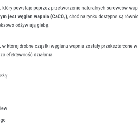
 który powstaje poprzez przetworzenie naturalnych surowców wap
ym jest węglan wapnia (CaCO₃)
, choć na rynku dostępne są równi
eksowo odżywiają glebę.
 której drobne cząstki węglanu wapnia zostały przekształcone w 
Rolnictwo
sza efektywność działania.
Klucz do jakości w rolnictwie
polega konfekcjonowanie na
dlaczego jest tak ważne?
eżą:
29 grudnia 2025
Współczesne rolnictwo to precyzyj
w której każdy element ma znaczeni
finalnego plonu. Aby…
siew
ego