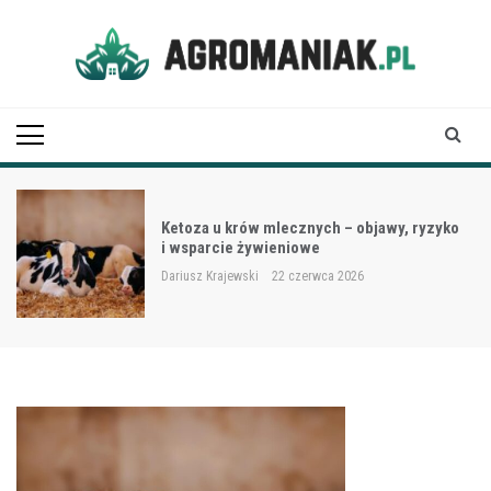
Skip
to
content
Agro Maniak
Ketoza u krów mlecznych – objawy, ryzyko
i wsparcie żywieniowe
Dariusz Krajewski
22 czerwca 2026