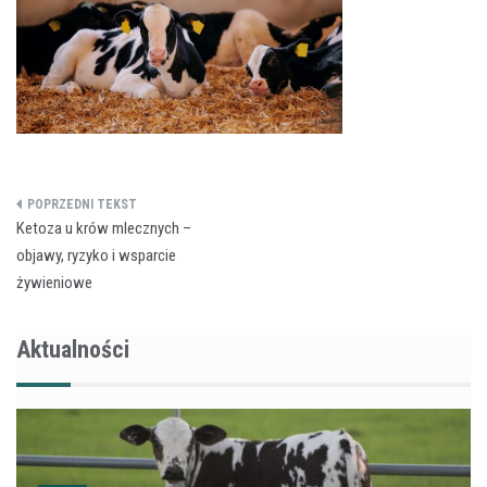
Nawigacja
Ketoza u krów mlecznych –
wpisu
objawy, ryzyko i wsparcie
żywieniowe
Aktualności