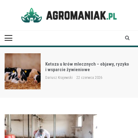
Skip
to
content
Agro Maniak
Ketoza u krów mlecznych – objawy, ryzyko
i wsparcie żywieniowe
Dariusz Krajewski
22 czerwca 2026