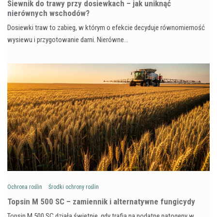
Siewnik do trawy przy dosiewkach – jak uniknąć
nierównych wschodów?
Dosiewki traw to zabieg, w którym o efekcie decyduje równomierność
wysiewu i przygotowanie darni. Nierówne…
Ochrona roślin
Środki ochrony roślin
Topsin M 500 SC – zamiennik i alternatywne fungicydy
Topsin M 500 SC działa świetnie, gdy trafia na podatne patogeny w