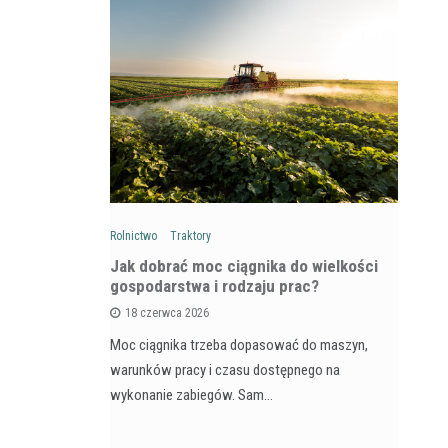
Rolnictwo
Traktory
Rol
: Na czym
Jak dobrać moc ciągnika do wielkości
Ja
wozów i
gospodarstwa i rodzaju prac?
si
18 czerwca 2026
Moc ciągnika trzeba dopasować do maszyn,
Pr
na maszyna,
warunków pracy i czasu dostępnego na
na
e dla
wykonanie zabiegów. Sam…
ja