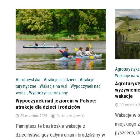
Agroturystyka
Wakacje na w
Agroturystyka
,
Atrakcje dla dzieci
,
Atrakcje
Agroturyst
turystyczne
,
Wakacje na wsi
,
Wypoczynek nad
wyżywienie
wodą
,
Wypoczynek rodzinny
wakacje
Wypoczynek nad jeziorem w Polsce:
19 kwietnia 
atrakcje dla dzieci i rodziców
Wakacje w ot
29 września 2025
Dariusz Krajewski
miejskiego z
Pamiętasz te beztroskie wakacje z
pysznego, 
dzieciństwa, gdy całymi dniami brodziliśmy w