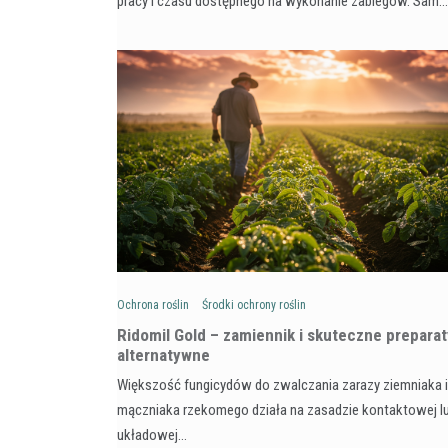
pracy i czasu dostępnego na wykonanie zabiegów. Sam…
Ochrona roślin
Środki ochrony roślin
Ridomil Gold – zamiennik i skuteczne preparat
alternatywne
Większość fungicydów do zwalczania zarazy ziemniaka i
mączniaka rzekomego działa na zasadzie kontaktowej l
układowej…