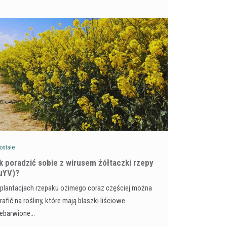
ostałe
ak poradzić sobie z wirusem żółtaczki rzepy
uYV)?
plantacjach rzepaku ozimego coraz częściej można
rafić na rośliny, które mają blaszki liściowe
zebarwione…