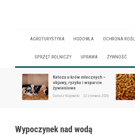
Skip
to
content
AGROTURYSTYKA
HODOWLA
OCHRONA ROŚL
SPRZĘT ROLNICZY
UPRAWA
ŻYWNOŚĆ
Ketoza u krów mlecznych –
ąt i
objawy, ryzyko i wsparcie
żywieniowe
 2026
Dariusz Krajewski
22 czerwca 2026
Wypoczynek nad wodą