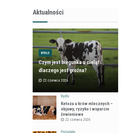
Aktualności
BYDŁO
Czym jest biegunka u cieląt i
dlaczego jest groźna?
22 czerwca 2026
Bydło
Ketoza u krów mlecznych –
objawy, ryzyko i wsparcie
żywieniowe
22 czerwca 2026
Pozostałe