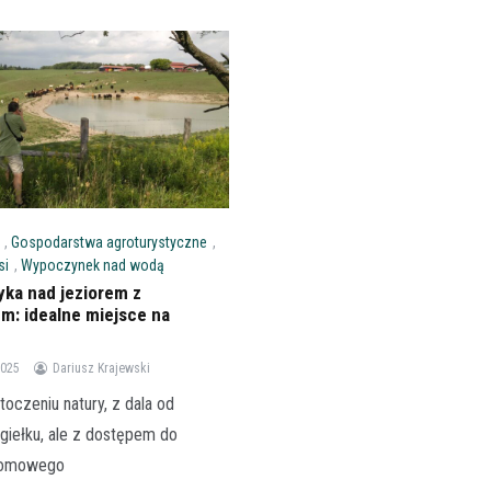
,
Gospodarstwa agroturystyczne
,
si
,
Wypoczynek nad wodą
yka nad jeziorem z
m: idealne miejsce na
2025
Dariusz Krajewski
oczeniu natury, z dala od
giełku, ale z dostępem do
domowego