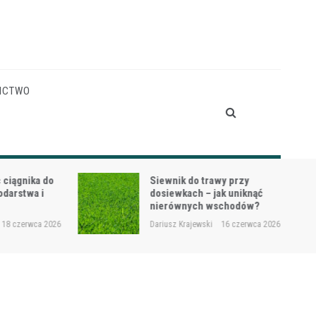
ICTWO
gnika do
Siewnik do trawy przy
stwa i
dosiewkach – jak uniknąć
nierównych wschodów?
czerwca 2026
Dariusz Krajewski
16 czerwca 2026