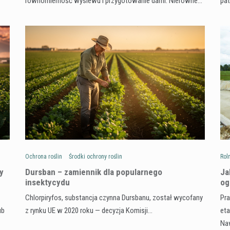
równomierność wysiewu i przygotowanie darni. Nierówne…
pa
Ochrona roślin
Środki ochrony roślin
Rol
y
Dursban – zamiennik dla popularnego
Ja
insektycydu
og
Chlorpiryfos, substancja czynna Dursbanu, został wycofany
Pra
ub
z rynku UE w 2020 roku — decyzja Komisji…
eta
Na