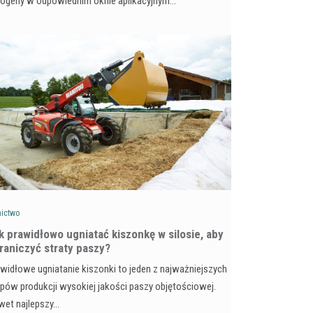
togeny w odpowiednim oknie aplikacyjnym…
nictwo
k prawidłowo ugniatać kiszonkę w silosie, aby
raniczyć straty paszy?
widłowe ugniatanie kiszonki to jeden z najważniejszych
pów produkcji wysokiej jakości paszy objętościowej.
wet najlepszy…