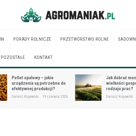
Agro Maniak
IN
PORADY ROLNICZE
PRZETWÓRSTWO ROLNE
SADOWN
POZOSTAŁE
KONTAKT
Pellet opałowy – jakie
Jak dobrać moc cią
urządzenia są potrzebne do
wielkości gospodar
efektywnej produkcji?
rodzaju prac?
Dariusz Krajewski
19 czerwca 2026
Dariusz Krajewski
18 