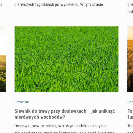
ym…
pierwszych tygodniach po wycieleniu. W tym czasie…
dos
op
Pozostałe
Och
Siewnik do trawy przy dosiewkach – jak uniknąć
To
nierównych wschodów?
fu
Dosiewki traw to zabieg, w którym o efekcie decyduje
Top