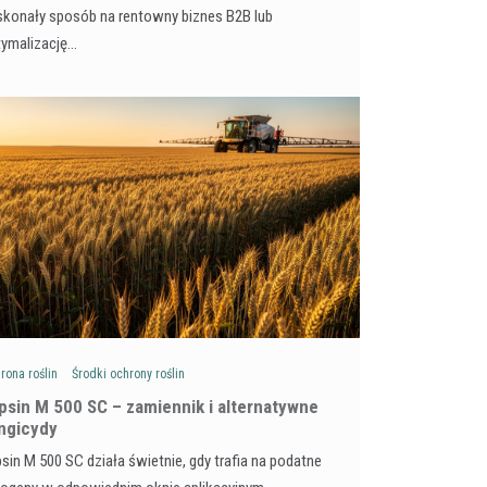
konały sposób na rentowny biznes B2B lub
tymalizację…
rona roślin
Środki ochrony roślin
psin M 500 SC – zamiennik i alternatywne
ngicydy
sin M 500 SC działa świetnie, gdy trafia na podatne