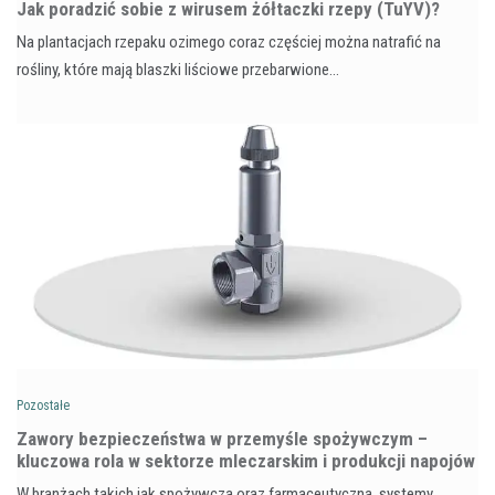
​Jak poradzić sobie z wirusem żółtaczki rzepy (TuYV)?
Na plantacjach rzepaku ozimego coraz częściej można natrafić na
rośliny, które mają blaszki liściowe przebarwione…
Pozostałe
Zawory bezpieczeństwa w przemyśle spożywczym –
kluczowa rola w sektorze mleczarskim i produkcji napojów
W branżach takich jak spożywcza oraz farmaceutyczna, systemy