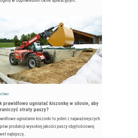
togeny w odpowiednim oknie aplikacyjnym…
nictwo
k prawidłowo ugniatać kiszonkę w silosie, aby
raniczyć straty paszy?
widłowe ugniatanie kiszonki to jeden z najważniejszych
pów produkcji wysokiej jakości paszy objętościowej.
wet najlepszy…