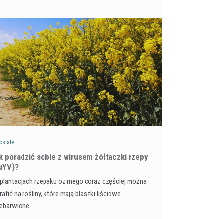
ostałe
ak poradzić sobie z wirusem żółtaczki rzepy
uYV)?
plantacjach rzepaku ozimego coraz częściej można
rafić na rośliny, które mają blaszki liściowe
zebarwione…