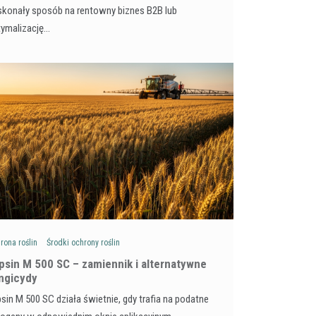
konały sposób na rentowny biznes B2B lub
tymalizację…
rona roślin
Środki ochrony roślin
psin M 500 SC – zamiennik i alternatywne
ngicydy
sin M 500 SC działa świetnie, gdy trafia na podatne