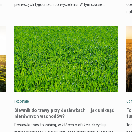
ym…
pierwszych tygodniach po wycieleniu. W tym czasie…
dos
op
Pozostałe
Och
Siewnik do trawy przy dosiewkach – jak uniknąć
To
nierównych wschodów?
fu
Dosiewki traw to zabieg, w którym o efekcie decyduje
Top