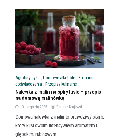
Agroturystyka
,
Domowe alkohole
,
Kulinarne
doświadczenia
,
Przepisy kulinarne
Nalewka z malin na spirytusie – przepis
na domową malinówkę
10 listopada 2025
Dariusz Krajewski
Domowa nalewka z malin to prawdziwy skarb,
który kusi swoim intensywnym aromatem i
głębokim, rubinowym