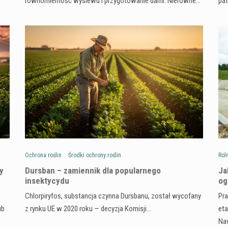
równomierność wysiewu i przygotowanie darni. Nierówne…
pa
Ochrona roślin
Środki ochrony roślin
Rol
y
Dursban – zamiennik dla popularnego
Ja
insektycydu
og
Chlorpiryfos, substancja czynna Dursbanu, został wycofany
Pra
ub
z rynku UE w 2020 roku — decyzja Komisji…
eta
Na