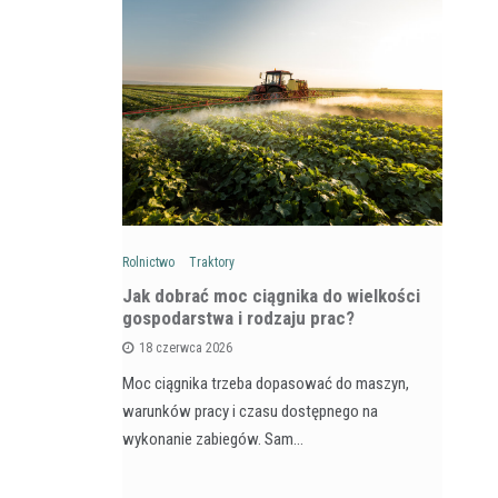
Rolnictwo
Traktory
Rol
: Na czym
Jak dobrać moc ciągnika do wielkości
Ja
wozów i
gospodarstwa i rodzaju prac?
si
18 czerwca 2026
Moc ciągnika trzeba dopasować do maszyn,
Pr
na maszyna,
warunków pracy i czasu dostępnego na
na
e dla
wykonanie zabiegów. Sam…
ja