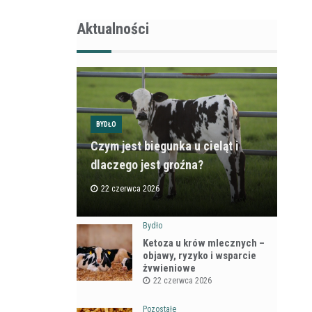
Aktualności
BYDŁO
Czym jest biegunka u cieląt i
dlaczego jest groźna?
22 czerwca 2026
Bydło
Ketoza u krów mlecznych –
objawy, ryzyko i wsparcie
żywieniowe
22 czerwca 2026
Pozostałe