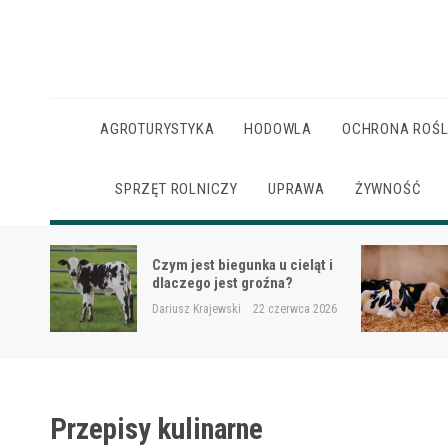
Skip
to
content
AGROTURYSTYKA
HODOWLA
OCHRONA ROŚL
SPRZĘT ROLNICZY
UPRAWA
ŻYWNOŚĆ
Ketoza u krów mlecznych –
ąt i
objawy, ryzyko i wsparcie
żywieniowe
 2026
Dariusz Krajewski
22 czerwca 2026
Przepisy kulinarne