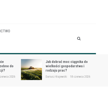
ICTWO
gnika do
Siewnik do trawy przy
stwa i
dosiewkach – jak uniknąć
nierównych wschodów?
czerwca 2026
Dariusz Krajewski
16 czerwca 2026