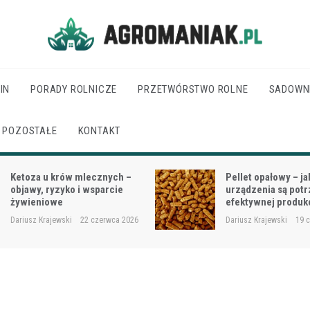
Agro Maniak
IN
PORADY ROLNICZE
PRZETWÓRSTWO ROLNE
SADOWN
POZOSTAŁE
KONTAKT
Pellet opałowy – jakie
Jak dobrać moc cią
urządzenia są potrzebne do
wielkości gospodar
efektywnej produkcji?
rodzaju prac?
Dariusz Krajewski
19 czerwca 2026
Dariusz Krajewski
18 