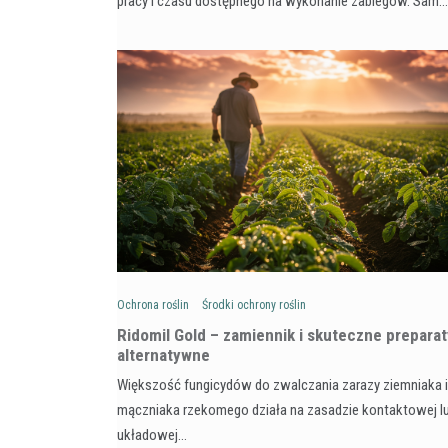
pracy i czasu dostępnego na wykonanie zabiegów. Sam…
Ochrona roślin
Środki ochrony roślin
Ridomil Gold – zamiennik i skuteczne preparat
alternatywne
Większość fungicydów do zwalczania zarazy ziemniaka i
mączniaka rzekomego działa na zasadzie kontaktowej l
układowej…