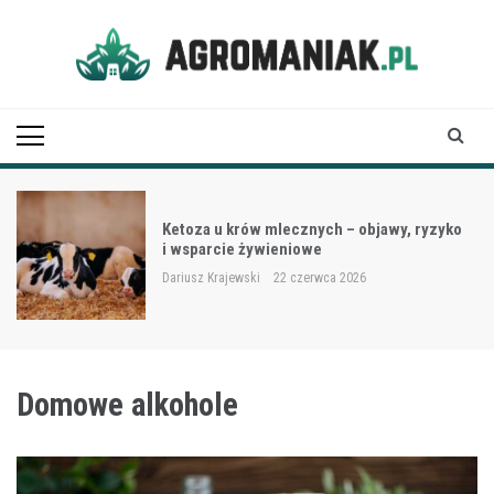
Skip
to
content
Agro Maniak
Ketoza u krów mlecznych – objawy, ryzyko
i wsparcie żywieniowe
Dariusz Krajewski
22 czerwca 2026
Domowe alkohole