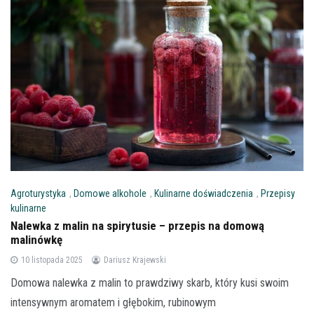
Agroturystyka
,
Domowe alkohole
,
Kulinarne doświadczenia
,
Przepisy
kulinarne
Nalewka z malin na spirytusie – przepis na domową
malinówkę
10 listopada 2025
Dariusz Krajewski
Domowa nalewka z malin to prawdziwy skarb, który kusi swoim
intensywnym aromatem i głębokim, rubinowym